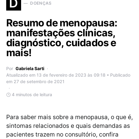
D
DOENÇAS
Resumo de menopausa:
manifestações clínicas,
diagnóstico, cuidados e
mais!
Por
Gabriela Sarti
Atualizado em 13 de fevereiro de 2023 às 09:18 • Publicado
em 27 de setembro de 2021
4 minutos de leitura
Para saber mais sobre a menopausa, o que é,
sintomas relacionados e quais demandas as
pacientes trazem no consultório, confira