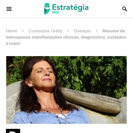
Procurar:
Home
Conteúdos Grátis
Doenças
Resumo de
menopausa: manifestações clínicas, diagnóstico, cuidados
e mais!