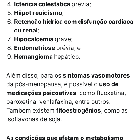
Icterícia colestática
prévia;
Hiipotireoidismo
;
Retenção hídrica com disfunção cardíaca
ou renal
;
Hipocalcemia
grave;
Endometriose
prévia; e
Hemangioma
hepático.
Além disso, para os
sintomas vasomotores
da pós-menopausa, é possível o
uso de
medicações psicoativas
, como fluoxetina,
paroxetina, venlafaxina, entre outros.
Também existem
fitoestrogênios
, como as
isoflavonas de soja.
As
condições que afetam o metabolismo