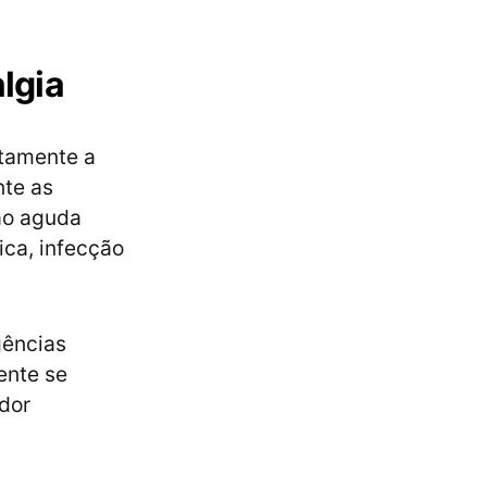
algia
etamente a
nte as
ão aguda
ica, infecção
gências
ente se
dor