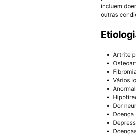
incluem doen
outras condi
Etiologi
Artrite 
Osteoart
Fibromia
Vários l
Anormal
Hipotir
Dor neu
Doença 
Depress
Doenças 