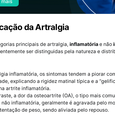
 mais
icação da Artralgia
gorias principais de artralgia,
inflamatória
e não
ntemente ser distinguidas pela natureza e distri
lgia inflamatória, os sintomas tendem a piorar co
ade, explicando a rigidez matinal típica e a “gelif
 artrite inflamatória.
aste, a dor da osteoartrite (OA), o tipo mais com
a não inflamatória, geralmente é agravada pelo m
tentação de peso, sendo aliviada pelo repouso.