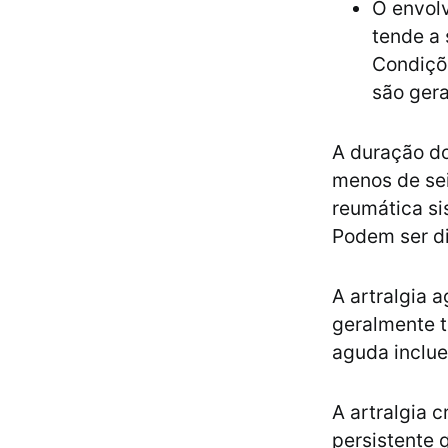
O envolv
tende a 
Condiçõ
são gera
A duração do
menos de sei
reumática si
Podem ser d
A artralgia 
geralmente t
aguda inclue
A artralgia c
persistente 