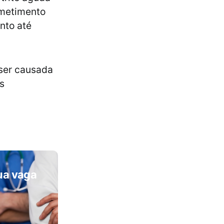
ometimento
nto até
 ser causada
s
ua vaga