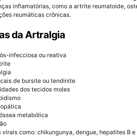
ças inflamatórias, como a artrite reumatoide, oste
ções reumáticas crônicas.
as da Artralgia
pós-infecciosa ou reativa
rite
lgia
ocais de bursite ou tendinite
idades dos tecidos moles
eoidismo
ropática
óssea metabólica
ão
virais como: chikungunya, dengue, hepatites B e 