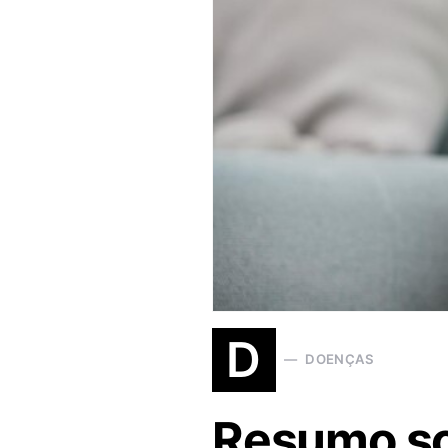
D
DOENÇAS
Resumo sob