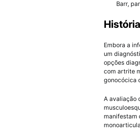
Barr, pa
História
Embora a in
um diagnósti
opções diag
com artrite m
gonocócica d
A avaliação 
musculoesque
manifestam 
monoarticula