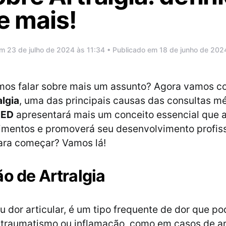
 e mais!
m 23 de julho de 2024 às 11:34 • Publicado em 18 de junho de 202
amos falar sobre mais um assunto? Agora vamos 
algia
, uma das principais causas das consultas m
MED
apresentará mais um conceito essencial que 
mentos e promoverá seu desenvolvimento profiss
ara começar? Vamos lá!
ão de Artralgia
ou dor articular, é um tipo frequente de dor que po
traumatismo ou inflamação, como em casos de ar