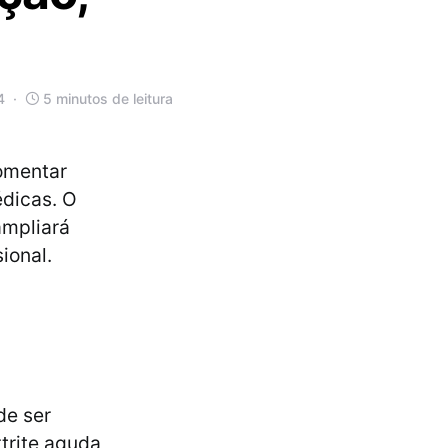
4
5 minutos de leitura
comentar
édicas. O
ampliará
ional.
de ser
trite aguda