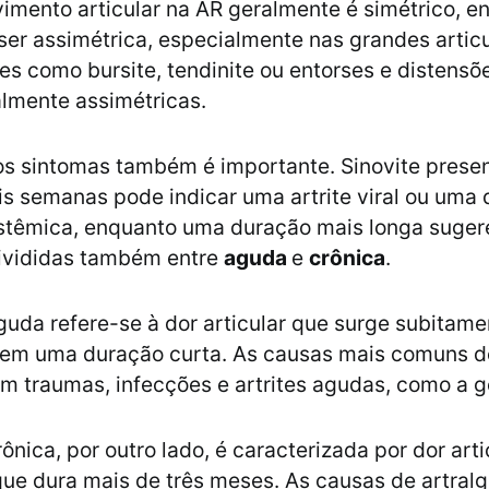
imento articular na AR geralmente é simétrico, e
ser assimétrica, especialmente nas grandes artic
es como bursite, tendinite ou entorses e distens
lmente assimétricas.
s sintomas também é importante. Sinovite presen
s semanas pode indicar uma artrite viral ou uma
stêmica, enquanto uma duração mais longa sugere
ivididas também entre
aguda
e
crônica
.
aguda refere-se à dor articular que surge subitame
em uma duração curta. As causas mais comuns de
m traumas, infecções e artrites agudas, como a g
rônica, por outro lado, é caracterizada por dor arti
que dura mais de três meses. As causas de artralg