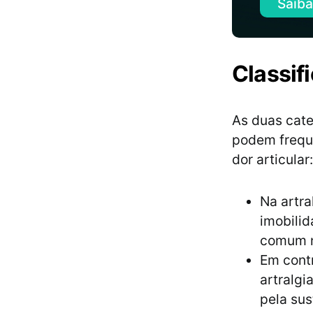
Saiba
Classif
As duas cate
podem freque
dor articular:
Na artra
imobilid
comum na
Em contr
artralgi
pela sus