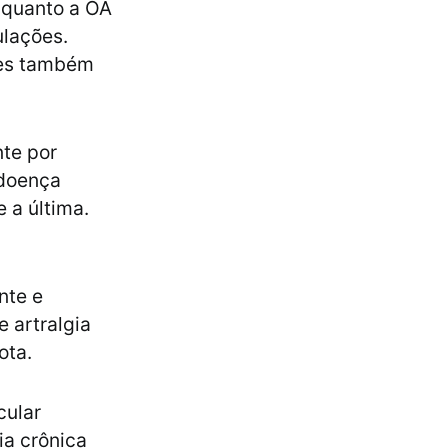
nquanto a OA
ulações.
ões também
te por
 doença
 a última.
nte e
 artralgia
ota.
cular
ia crônica