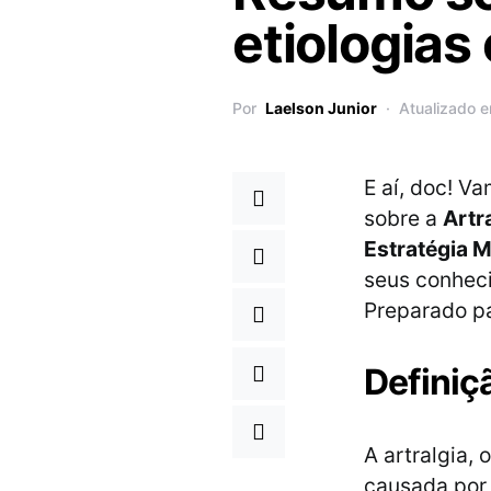
etiologias
Por
Laelson Junior
Atualizado e
E aí, doc! V
sobre a
Artr
Estratégia 
seus conheci
Preparado p
Definiç
A artralgia, 
causada por 