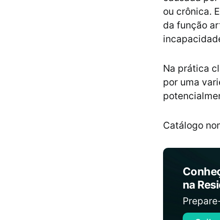
ou crônica.
da função ar
incapacidad
Na prática c
por uma vari
potencialmen
Catálogo nom
Conheç
na Res
Prepare