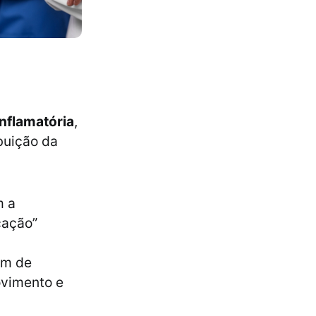
inflamatória
,
buição da
m a
icação”
um de
ovimento e