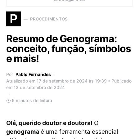
P
PROCEDIMENTOS
Resumo de Genograma:
conceito, função, símbolos
e mais!
Por
Pablo Fernandes
Atualizado em 17 de setembro de 2024 às 19:39 • Publicado
em 13 de setembro de 2024
6 minutos de leitura
Olá, querido doutor e doutora!
O
genograma
é uma ferramenta essencial