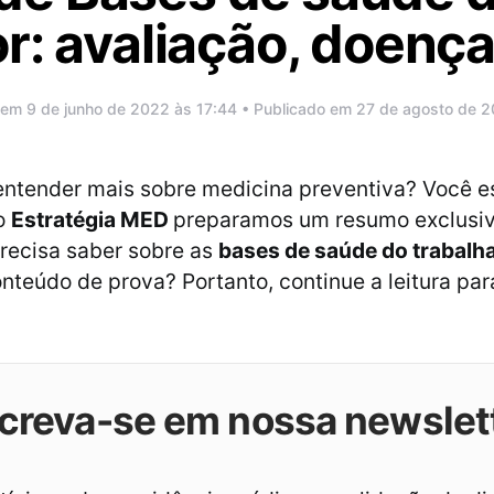
r: avaliação, doença
 em 9 de junho de 2022 às 17:44 • Publicado em 27 de agosto de 
ntender mais sobre medicina preventiva? Você es
do
Estratégia MED
preparamos um resumo exclusiv
recisa saber sobre as
bases de saúde do trabalh
onteúdo de prova? Portanto, continue a leitura par
creva-se em nossa newslet