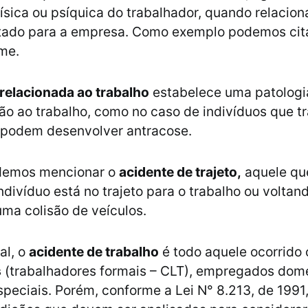
física ou psíquica do trabalhador, quando relacio
stado para a empresa. Como exemplo podemos cit
me.
relacionada ao trabalho
estabelece uma patologi
ão ao trabalho, como no caso de indivíduos que 
e podem desenvolver antracose.
emos mencionar o
acidente de trajeto,
aquele qu
ndivíduo está no trajeto para o trabalho ou voltan
ma colisão de veículos.
al, o
acidente de trabalho
é todo aquele ocorrido
s
(trabalhadores formais – CLT), empregados domé
peciais. Porém, conforme a Lei N° 8.213, de 1991