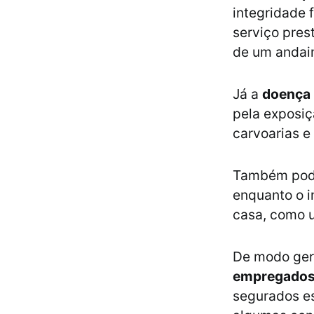
integridade 
serviço pre
de um andai
Já a
doença 
pela exposiç
carvoarias 
Também pod
enquanto o i
casa, como u
De modo ger
empregado
segurados es