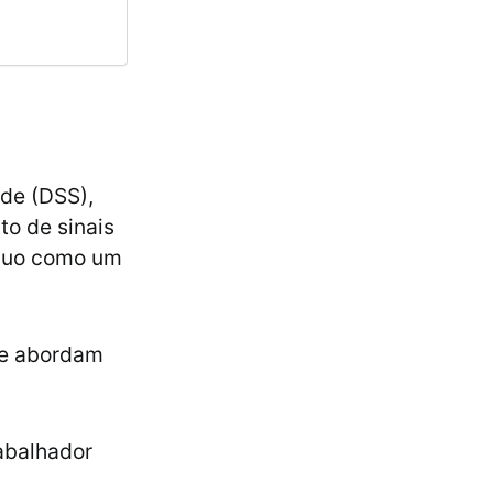
de (DSS),
to de sinais
íduo como um
ue abordam
abalhador