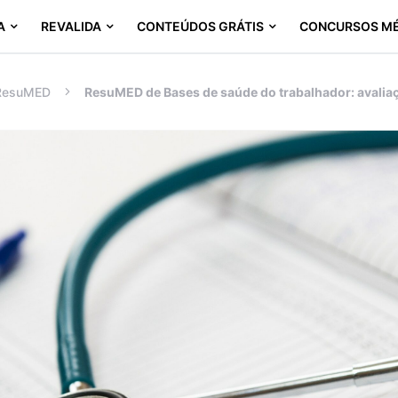
A
REVALIDA
CONTEÚDOS GRÁTIS
CONCURSOS M
ResuMED
ResuMED de Bases de saúde do trabalhador: avalia