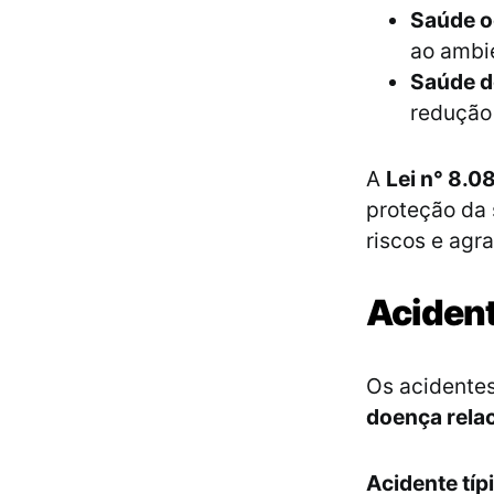
Saúde o
ao ambie
Saúde d
redução 
A
Lei n° 8.0
proteção da 
riscos e agr
Acident
Os acidentes
doença rela
Acidente típ