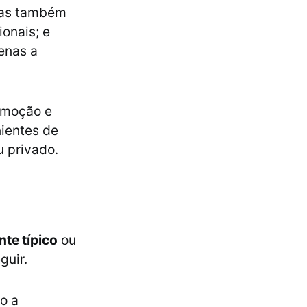
 mas também
ionais; e
enas a
romoção e
nientes de
u privado.
nte típico
ou
guir.
o a