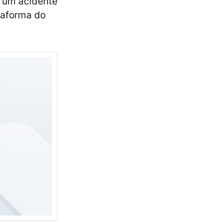
 um acidente
taforma do