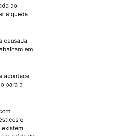
nada ao
ar a queda
a causada
trabalham em
e acontece
do para a
 com
sticos e
, existem