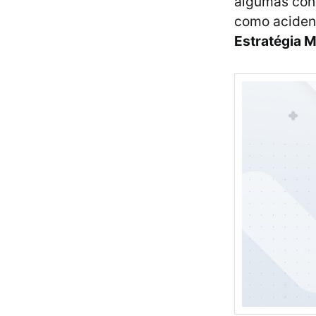
algumas con
como acident
Estratégia 