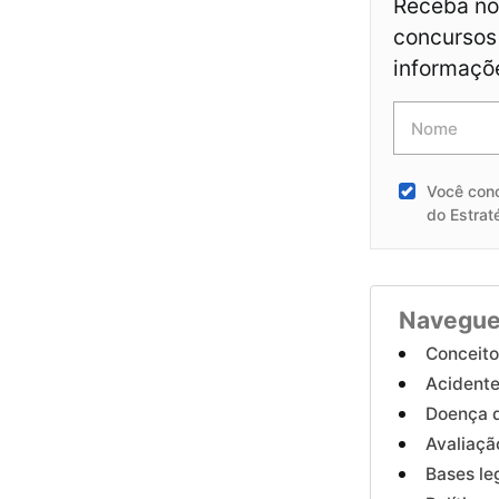
Receba not
concursos 
informaçõ
Você con
do Estrat
Navegue
Conceit
Acidente
Doença d
Avaliaçã
Bases le