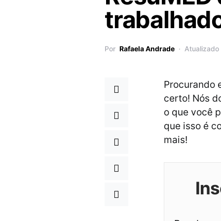
trabalhado
Por
Rafaela Andrade
Atualizado
Procurando e
certo! Nós 
o que você p
que isso é c
mais!
Ins