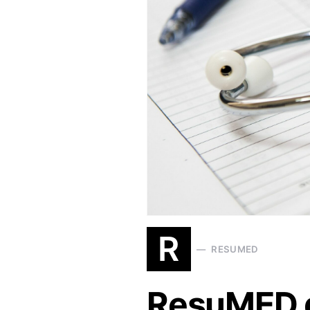
R
RESUMED
ResuMED d