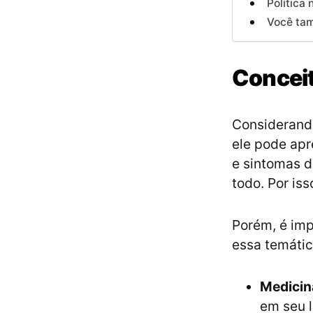
Política
Você tam
Concei
Considerando
ele pode apr
e sintomas d
todo. Por iss
Porém, é im
essa temáti
Medicin
em seu l