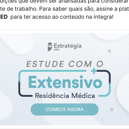
dições que devem ser analisadas para considerar
e de trabalho. Para saber quais são, assine a pla
MED
para ter acesso ao conteúdo na íntegra!