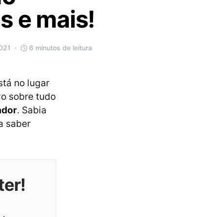
s e mais!
2021
6 minutos de leitura
tá no lugar
o sobre tudo
ador
. Sabia
a saber
ter!