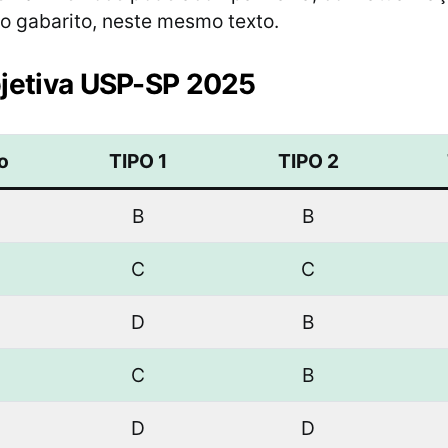
o gabarito, neste mesmo texto.
jetiva USP-SP 2025
o
TIPO 1
TIPO 2
B
B
C
C
D
B
C
B
D
D