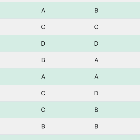
A
B
C
C
D
D
B
A
A
A
C
D
C
B
B
B