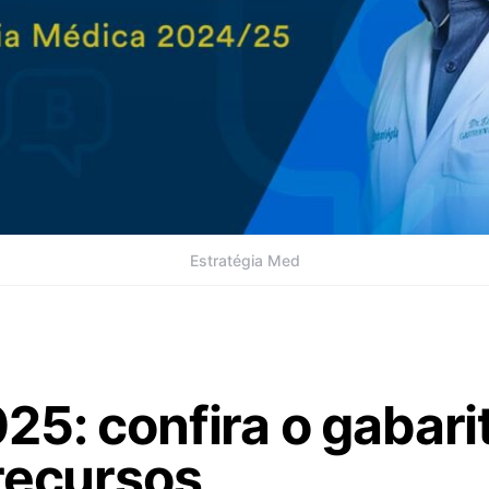
Estratégia Med
5: confira o gabari
recursos