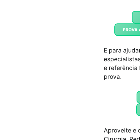
PROVA 
E para ajuda
especialist
e referência
prova.
Aproveite e 
Cirurgia, Ped