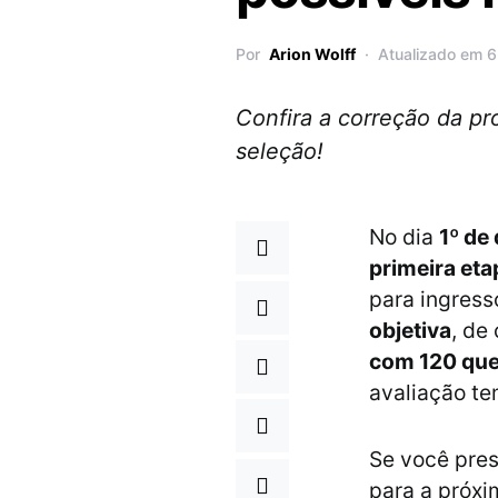
Por
Arion Wolff
Atualizado em 
Confira a correção da pr
seleção!
No dia
1º de
primeira eta
para ingres
objetiva
, de
com 120 qu
avaliação t
Se você pres
para a próxi