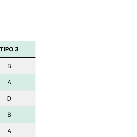
TIPO 3
B
A
D
B
A