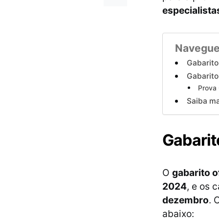
especialist
Navegue
Gabarit
Gabarito
Prova
Saiba ma
Gabarit
O
gabarito of
2024
, e os
dezembro
. 
abaixo: