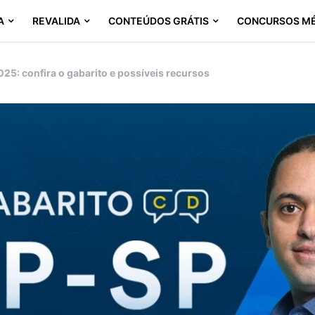
A
REVALIDA
CONTEÚDOS GRÁTIS
CONCURSOS M
25: confira o gabarito e possíveis recursos