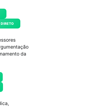
 DIRETO
essores
argumentação
ionamento da
ica,