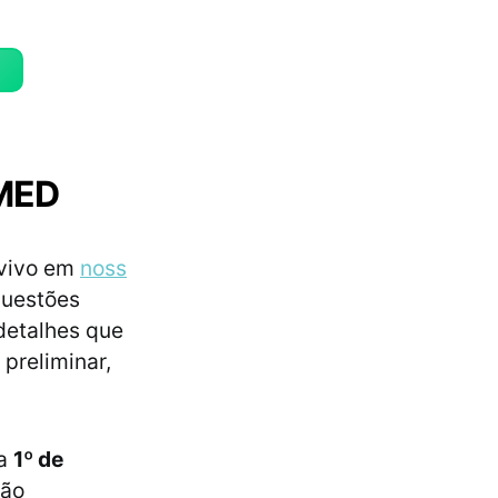
 MED
 vivo em
noss
questões
 detalhes que
preliminar,
ia
1º de
ção