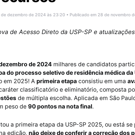
6 de dezembro de 2024 às 23:20 • Publicado em 28 de novembro 
ova de Acesso Direto da USP-SP e atualizações
 dezembro de 2024
milhares de candidatos parti
pa do processo seletivo de residência médica d
so em 2025! A
primeira etapa
consistiu em uma
av
 caráter classificatório e eliminatório, composta 
estões
de múltipla escolha. Aplicada em São Paulo
em peso de
90 pontos na nota final
.
tou a primeira etapa da USP-SP 2025, ou está se
ma edição,
não deixe de conferir a correção dos 