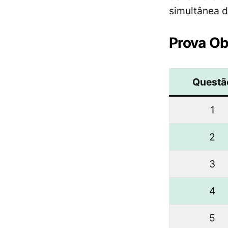
simultânea d
Prova Ob
Questã
1
2
3
4
5