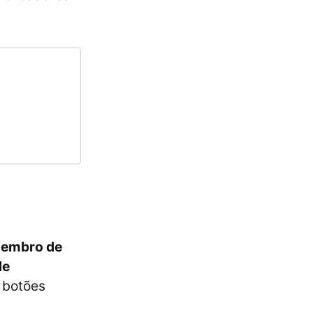
zembro de
de
s botões