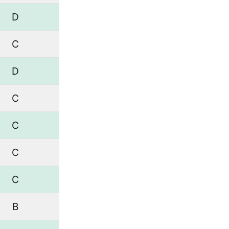
D
C
D
C
C
C
C
B