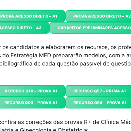
PROVA ACESSO DIRETO – A1
PROVA ACESSO DIRETO – A2
ACESSO DIRETO – A3
GABARITOS PRELIMINARES ACESSO
r os candidatos a elaborarem os recursos, os prof
as do Estratégia MED prepararão modelos, com a 
 bibliográfica de cada questão passível de quest
RECURSO Q18 – PROVA A1
RECURSO Q57 – PROVA A1
RECURSO Q93 – PROVA A1
RECURSO Q94 – PROVA A1
confira as correções das provas R+ de Clínica Méd
iatria e Ginecologia e Obstetrícia: