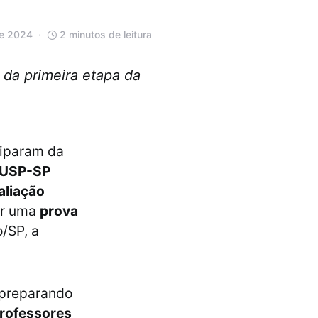
de 2024
2 minutos de leitura
 da primeira etapa da
ciparam da
a USP-SP
aliação
por uma
prova
/SP, a
 preparando
professores