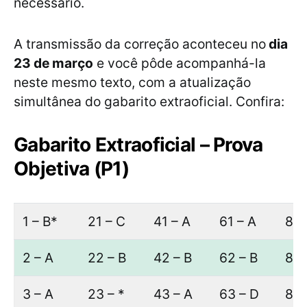
necessário.
A transmissão da correção aconteceu no
dia
23 de março
e você pôde acompanhá-la
neste mesmo texto, com a atualização
simultânea do gabarito extraoficial. Confira:
Gabarito Extraoficial – Prova
Objetiva (P1)
1 – B*
21 – C
41 – A
61 – A
81 
2 – A
22 – B
42 – B
62 – B
82 
3 – A
23 – *
43 – A
63 – D
83 