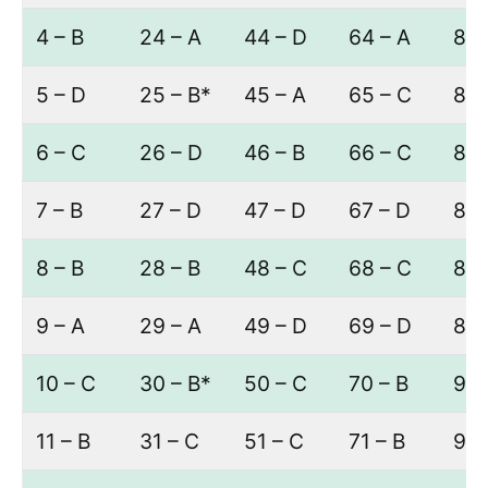
4 – B
24 – A
44 – D
64 – A
84 
5 – D
25 – B*
45 – A
65 – C
85 
6 – C
26 – D
46 – B
66 – C
86 
7 – B
27 – D
47 – D
67 – D
87 
8 – B
28 – B
48 – C
68 – C
88 
9 – A
29 – A
49 – D
69 – D
89 
10 – C
30 – B*
50 – C
70 – B
90 
11 – B
31 – C
51 – C
71 – B
91 