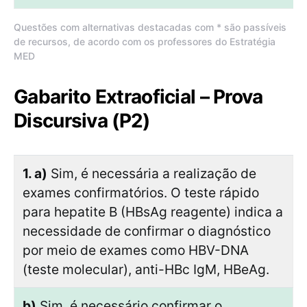
Questões com alternativas destacadas com * são passíveis
de recursos, de acordo com os professores do Estratégia
MED
Gabarito Extraoficial – Prova
Discursiva (P2)
1. a)
Sim, é necessária a realização de
exames confirmatórios. O teste rápido
para hepatite B (HBsAg reagente) indica a
necessidade de confirmar o diagnóstico
por meio de exames como HBV-DNA
(teste molecular), anti-HBc IgM, HBeAg.
b)
Sim, é necessário confirmar o