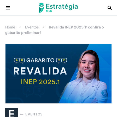
Procurar:
Home
Eventos
Revalida INEP 2025.1: confira o
gabarito preliminar!
E
EVENTOS