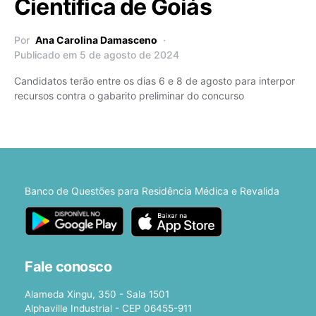
Científica de Goiás
Por
Ana Carolina Damasceno
Publicado em 5 de agosto de 2024
Candidatos terão entre os dias 6 e 8 de agosto para interpor
recursos contra o gabarito preliminar do concurso
Banco de Questões para Residência Médica e Revalida
Fale conosco
Alameda Xingu, 350 - Sala 1501
Alphaville Industrial - CEP 06455-911