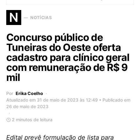
N
NOTÍCIAS
Concurso público de
Tuneiras do Oeste oferta
cadastro para clínico geral
com remuneração de R$ 9
mil
Por
Erika Coelho
Atualizado em 31 de maio de 2023 às 12:49 • Publicado em
26 de maio de 2023
2 minutos de leitura
Edital prevê formulação de lista para