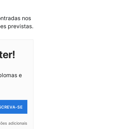
ontradas nos
es previstas.
ter!
iplomas e
SCREVA-SE
ões adicionais