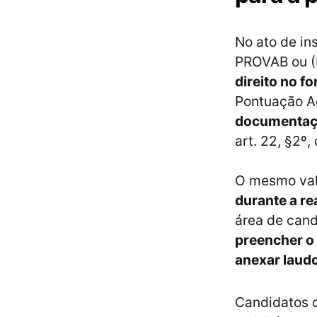
No ato de in
PROVAB ou (
direito no f
Pontuação Ad
documentaçã
art. 22, §2º,
O mesmo val
durante a re
área de cand
preencher o 
anexar laudo
Candidatos 