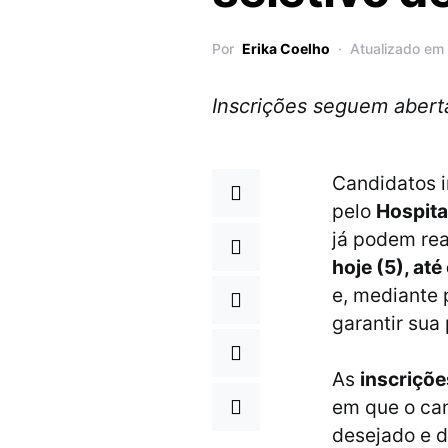
Por
Erika Coelho
Atualizado em
Inscrições seguem abert
Candidatos 
pelo
Hospita
já podem real
hoje (5), até
e, mediante
garantir sua
As
inscriçõ
em que o can
desejado e 