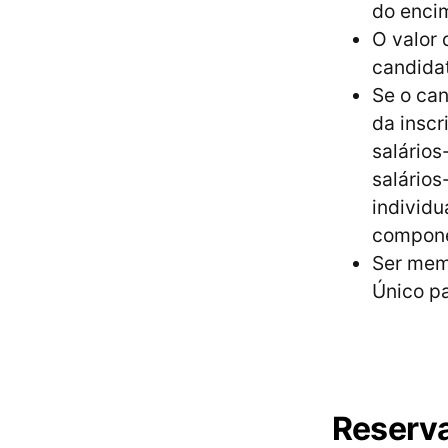
do encim
O valor 
candida
Se o can
da inscr
salários
salários
individu
componen
Ser memb
Único p
Reserva