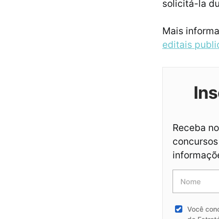
solicitá-la d
Mais informa
editais publ
Ins
Receba not
concursos 
informaçõ
Você con