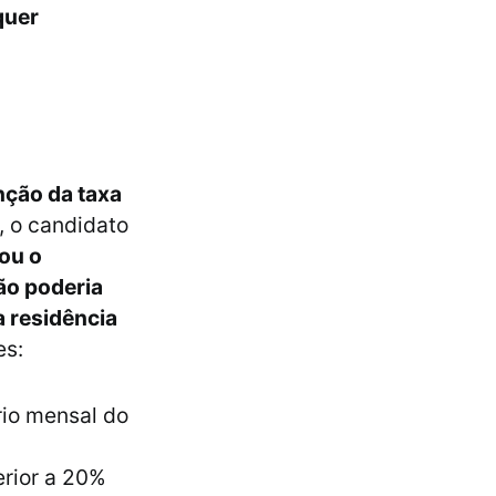
quer
nção da taxa
l, o candidato
 ou o
ão poderia
a residência
es:
rio mensal do
erior a 20%