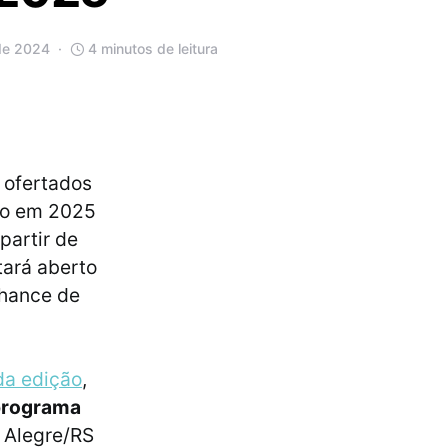
de 2024
4 minutos de leitura
 ofertados
so em 2025
partir de
tará aberto
chance de
 da edição
,
programa
o Alegre/RS