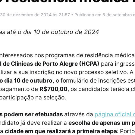
 30 de dezembro de 2024 às 21:57 • Publicado em 5 de setembro 
as até o dia 10 de outubro de 2024
interessados nos
programas de residência médica
l de Clínicas de Porto Alegre (HCPA)
para ingres
izar a sua inscrição no novo processo seletivo. A 
 o dia 10 de outubro,
o formulário de inscrições es
 pagamento de
R$700,00
, os candidatos terão a 
 participação na seleção.
es podem ser efetuadas
através da
página oficial
didato já deve realizar a
escolha de apenas um 
da
cidade em que realizará a primeira etapa
: Port