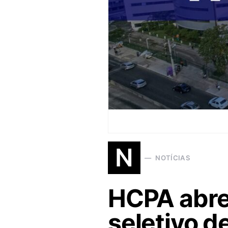
N
NOTÍCIAS
HCPA abre
seletivo d