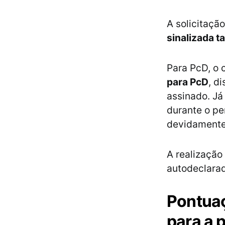
A solicitaçã
sinalizada 
Para PcD, o 
para PcD
, d
assinado. Já
durante o pe
devidamente
A realização
autodeclarad
Pontuaç
para a 