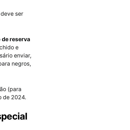
 deve ser
 de reserva
chido e
sário enviar,
para negros,
ão (para
o de 2024.
special