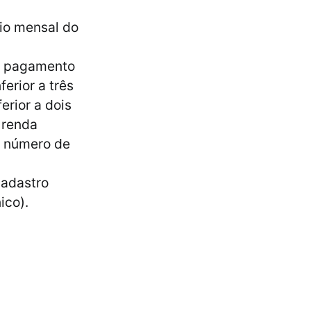
rio mensal do
 o pagamento
erior a três
erior a dois
 renda
o número de
Cadastro
ico).