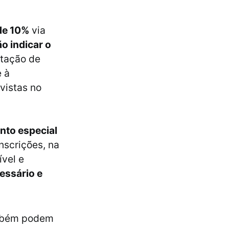
de 10%
via
o indicar o
itação de
e à
vistas no
nto especial
inscrições, na
vel e
essário e
ambém podem