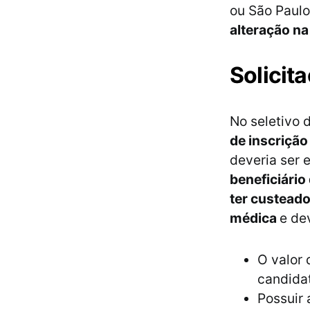
ou São Paul
alteração na
Solicit
No seletivo 
de inscrição
deveria ser 
beneficiário
ter custeado
médica
e de
O valor 
candida
Possuir 