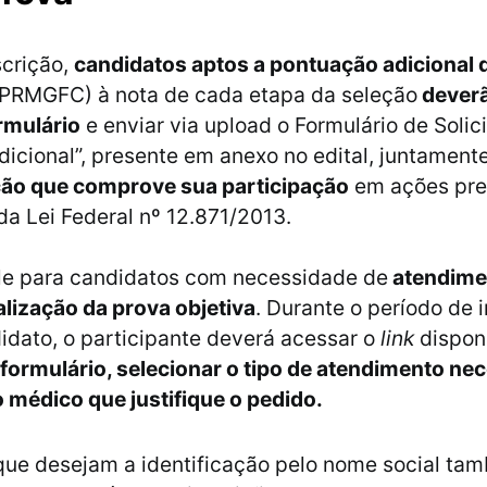
scrição,
candidatos aptos a pontuação adicional 
PRMGFC) à nota de cada etapa da seleção
deverã
ormulário
e enviar via upload o Formulário de Solic
icional”, presente em anexo no edital, juntament
o que comprove sua participação
em ações pre
 da Lei Federal nº 12.871/2013.
e para candidatos com necessidade de
atendime
alização da prova objetiva
. Durante o período de 
idato, o participante deverá acessar o
link
disponí
formulário, selecionar o tipo de atendimento nec
 médico que justifique o pedido.
que desejam a identificação pelo nome social t