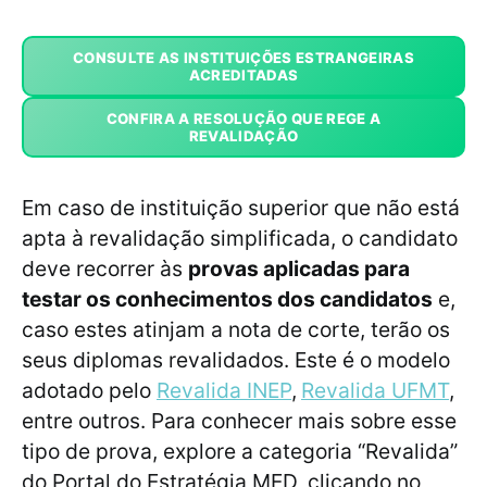
CONSULTE AS INSTITUIÇÕES ESTRANGEIRAS
ACREDITADAS
CONFIRA A RESOLUÇÃO QUE REGE A
REVALIDAÇÃO
Em caso de instituição superior que não está
apta à revalidação simplificada, o candidato
deve recorrer às
provas aplicadas para
testar os conhecimentos dos candidatos
e,
caso estes atinjam a nota de corte, terão os
seus diplomas revalidados. Este é o modelo
adotado pelo
Revalida INEP
,
Revalida UFMT
,
entre outros. Para conhecer mais sobre esse
tipo de prova, explore a categoria “Revalida”
do Portal do Estratégia MED, clicando no