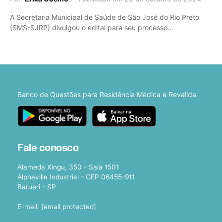
A Secretaria Municipal de Saúde de São José do Rio Preto
(SMS-SJRP) divulgou o edital para seu processo…
Banco de Questões para Residência Médica e Revalida
Fale conosco
Alameda Xingu, 350 - Sala 1501
Alphaville Industrial - CEP 06455-911
Barueri - SP
E-mail:
[email protected]