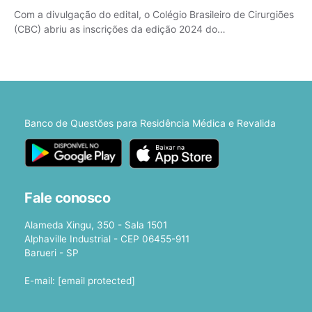
Com a divulgação do edital, o Colégio Brasileiro de Cirurgiões
(CBC) abriu as inscrições da edição 2024 do…
Banco de Questões para Residência Médica e Revalida
Fale conosco
Alameda Xingu, 350 - Sala 1501
Alphaville Industrial - CEP 06455-911
Barueri - SP
E-mail:
[email protected]