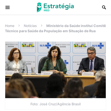
Procurar:
Home
Notícias
Ministério da Saúde institui Comitê
Técnico para Saúde da População em Situação de Rua
Foto: José Cruz/Agência Brasil