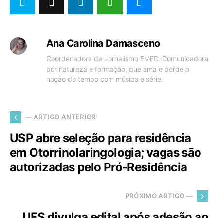
Ana Carolina Damasceno
Coordenadora de Jornalismo EMED. Comunicadora
por natureza e formação, que ama e perde a
noção do tempo com música e série.
— ARTIGO ANTERIOR
USP abre seleção para residência
em Otorrinolaringologia; vagas são
autorizadas pelo Pró-Residência
PRÓXIMO ARTIGO —
UFS divulga edital após adesão ao