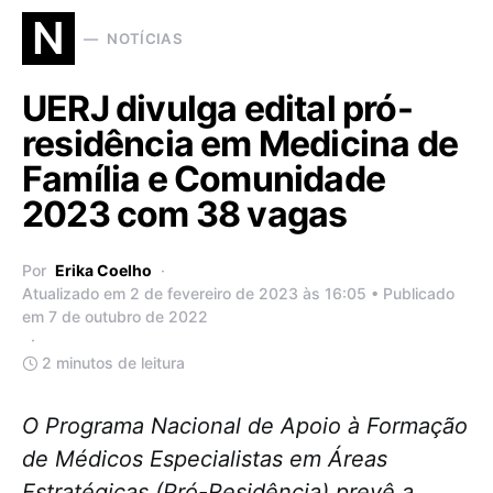
N
NOTÍCIAS
UERJ divulga edital pró-
residência em Medicina de
Família e Comunidade
2023 com 38 vagas
Por
Erika Coelho
Atualizado em 2 de fevereiro de 2023 às 16:05 • Publicado
em 7 de outubro de 2022
2 minutos de leitura
O Programa Nacional de Apoio à Formação
de Médicos Especialistas em Áreas
Estratégicas (Pró-Residência) prevê a