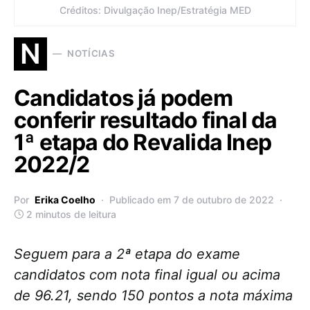
Créditos: Divulgação Inep/Estratégia MED
N
NOTÍCIAS
Candidatos já podem
conferir resultado final da
1ª etapa do Revalida Inep
2022/2
Por
Erika Coelho
Publicado em 7 de outubro de 2022
2 minutos de leitura
Seguem para a 2ª etapa do exame
candidatos com nota final igual ou acima
de 96.21, sendo 150 pontos a nota máxima