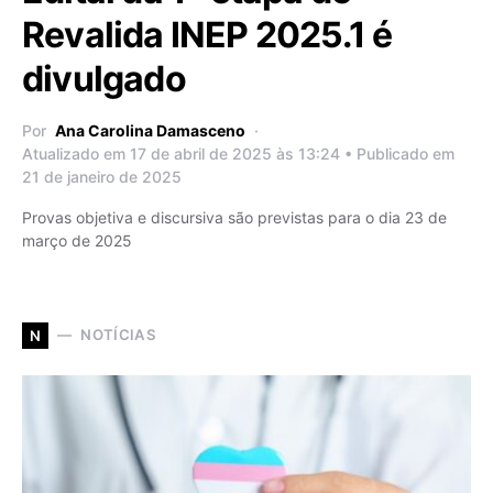
Revalida INEP 2025.1 é
divulgado
Por
Ana Carolina Damasceno
Atualizado em 17 de abril de 2025 às 13:24 • Publicado em
21 de janeiro de 2025
Provas objetiva e discursiva são previstas para o dia 23 de
março de 2025
NOTÍCIAS
N