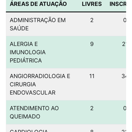
ÁREAS DE ATUAÇÃO
LIVRES
INSCRI
ADMINISTRAÇÃO EM
2
0
SAÚDE
ALERGIA E
9
21
IMUNOLOGIA
PEDIÁTRICA
ANGIORRADIOLOGIA E
11
34
CIRURGIA
ENDOVASCULAR
ATENDIMENTO AO
2
0
QUEIMADO