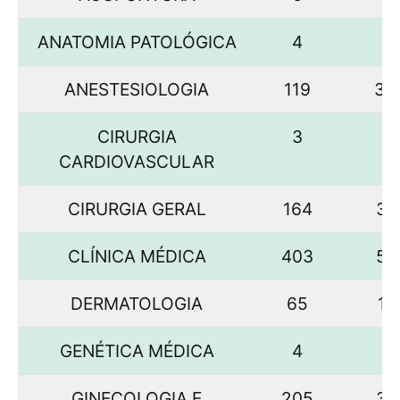
ANATOMIA PATOLÓGICA
4
ANESTESIOLOGIA
119
3.
CIRURGIA
3
8
CARDIOVASCULAR
CIRURGIA GERAL
164
39
CLÍNICA MÉDICA
403
52
DERMATOLOGIA
65
18
GENÉTICA MÉDICA
4
4
GINECOLOGIA E
205
34