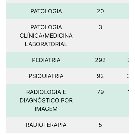
PATOLOGIA
20
1
PATOLOGIA
3
CLÍNICA/MEDICINA
LABORATORIAL
PEDIATRIA
292
27
PSIQUIATRIA
92
35
RADIOLOGIA E
79
11
DIAGNÓSTICO POR
IMAGEM
RADIOTERAPIA
5
2