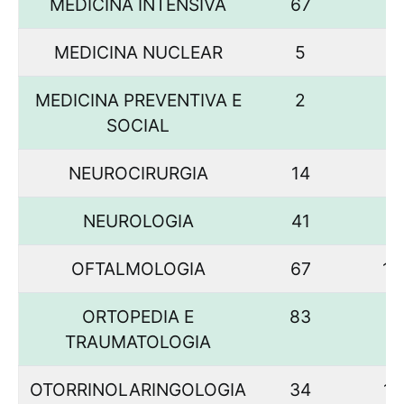
MEDICINA INTENSIVA
67
3
MEDICINA NUCLEAR
5
1
MEDICINA PREVENTIVA E
2
SOCIAL
NEUROCIRURGIA
14
5
NEUROLOGIA
41
9
OFTALMOLOGIA
67
17
ORTOPEDIA E
83
9
TRAUMATOLOGIA
OTORRINOLARINGOLOGIA
34
11