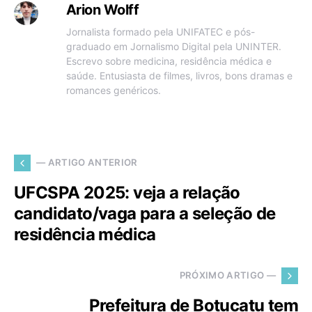
Arion Wolff
Jornalista formado pela UNIFATEC e pós-
graduado em Jornalismo Digital pela UNINTER.
Escrevo sobre medicina, residência médica e
saúde. Entusiasta de filmes, livros, bons dramas e
romances genéricos.
— ARTIGO ANTERIOR
UFCSPA 2025: veja a relação
candidato/vaga para a seleção de
residência médica
PRÓXIMO ARTIGO —
Prefeitura de Botucatu tem