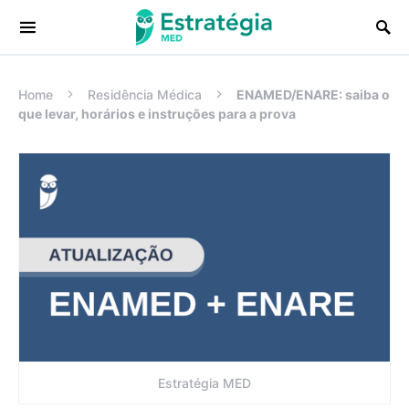
Procurar:
Home
Residência Médica
ENAMED/ENARE: saiba o
que levar, horários e instruções para a prova
Estratégia MED