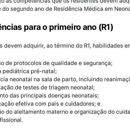
xo as competências que os residentes devem adqui
e do segundo ano de Residência Médica em Neona
cias para o primeiro ano (R1)
s devem adquirir, ao término do R1, habilidades e
o de protocolos de qualidade e segurança;
 pediátrica pré-natal;
cia neonatal na sala de parto, incluindo reanimaç
tação de testes de triagem neonatal;
to das principais doenças neonatais;
ação efetiva com pais e cuidadores; e
o do aleitamento materno e organização do cuid
fissional.