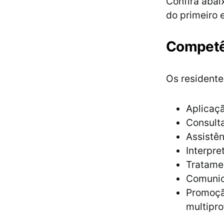
Confira abai
do primeiro 
Competên
Os residente
Aplicaçã
Consulta
Assistên
Interpre
Tratamen
Comunic
Promoçã
multipro