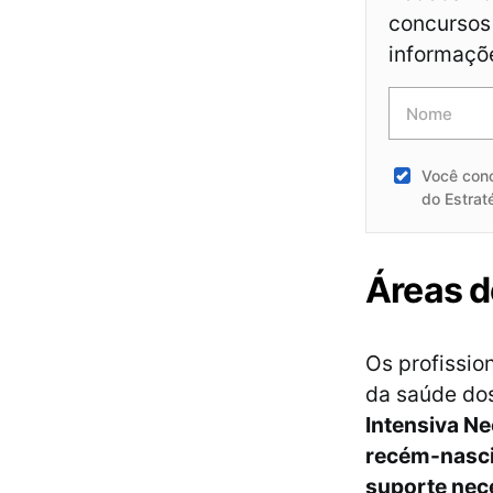
concursos 
informaçõ
Você con
do Estrat
Áreas d
Os profissio
da saúde do
Intensiva Ne
recém-nasci
suporte nec