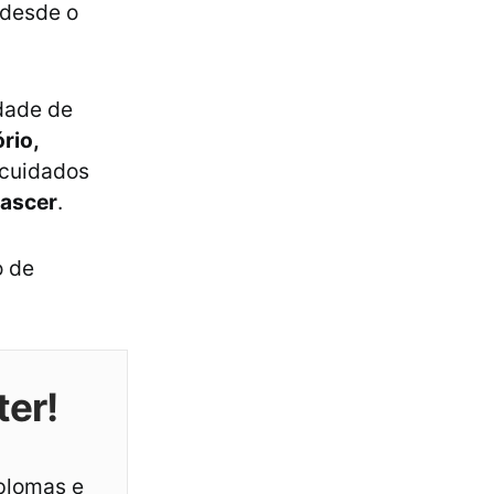
 desde o
dade de
rio,
cuidados
nascer
.
o de
ter!
iplomas e