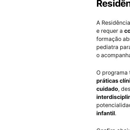
Residên
A Residência
e requer a
co
formação ab
pediatra par
o acompanha
O programa 
práticas clí
cuidado
, de
interdiscipl
potencialida
infantil
.