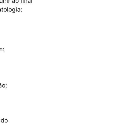
rir ao final
tologia:
m:
ão;
ado