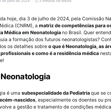
3 de julho de 2024
3 minutos de leitura
ada hoje, dia 3 de julho de 2024, pela Comissão N
Médica (CNRM), a
matriz de competências para 
ia Médica em Neonatologia
no Brasil. Quer enten
ia a formação dos futuros neonatologistas? Cont
dos os detalhes sobre
o que é Neonatologia, as ár
profissionais e como é a residência médica
nest
e!
 Neonatologia
gia é uma
subespecialidade da Pediatria
que se c
recém-nascidos
, especialmente os doentes ou pr
nvolve a gestão e tratamento de condições médic