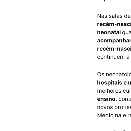
Nas salas de
recém-nasc
neonatal
qua
acompanhame
recém-nasci
continuem a 
Os neonatol
hospitais e 
melhores cu
ensino
, con
novos profis
Medicina e r