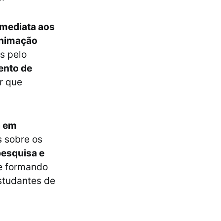
imediata aos
nimação
s pelo
ento de
r que
a em
s sobre os
esquisa e
 e formando
estudantes de