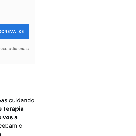
SCREVA-SE
ões adicionais
eas cuidando
 Terapia
sivos a
ecebam o
e
.