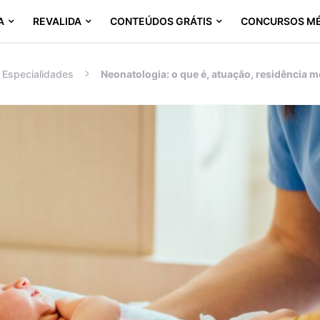
A
REVALIDA
CONTEÚDOS GRÁTIS
CONCURSOS M
Especialidades
Neonatologia: o que é, atuação, residência m