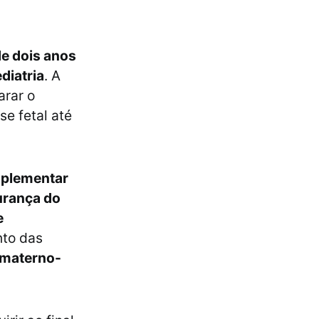
e dois anos
diatria
. A
arar o
se fetal até
plementar
gurança do
e
nto das
 materno-