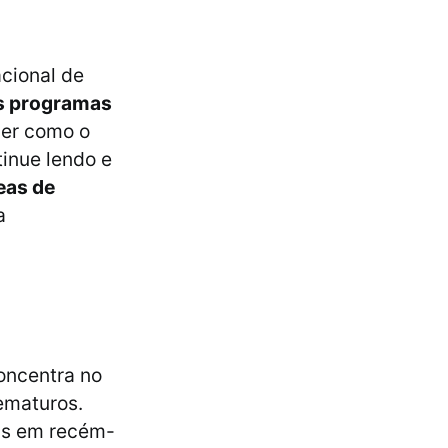
acional de
os programas
der como o
inue lendo e
eas de
a
oncentra no
ematuros.
as em recém-