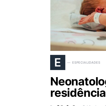
E
ESPECIALIDADES
Neonatolog
residência