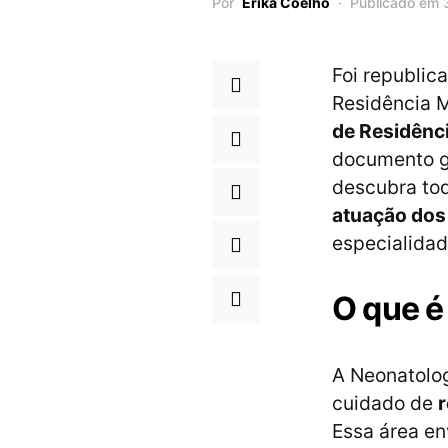
Por
Erika Coelho
Publicado em 
Foi republic
Residência 
de Residênc
documento gu
descubra to
atuação dos 
especialidad
O que é
A Neonatolo
cuidado de
Essa área e