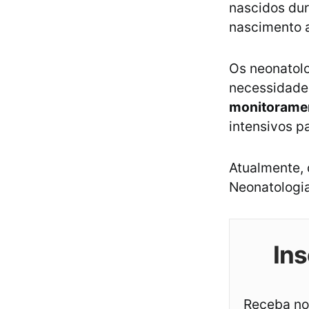
nascidos dur
nascimento a
Os neonatolo
necessidade
monitorament
intensivos p
Atualmente,
Neonatologi
Ins
Receba not