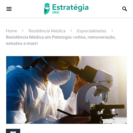
Procurar:
Home
Residência Médica
Especialidades
Residência Médica em Patologia: rotina, remuneração,
estudos e mais!