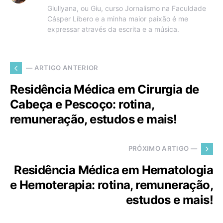
Giullyana, ou Giu, curso Jornalismo na Faculdade
Cásper Líbero e a minha maior paixão é me
expressar através da escrita e a música.
— ARTIGO ANTERIOR
Residência Médica em Cirurgia de
Cabeça e Pescoço: rotina,
remuneração, estudos e mais!
PRÓXIMO ARTIGO —
Residência Médica em Hematologia
e Hemoterapia: rotina, remuneração,
estudos e mais!