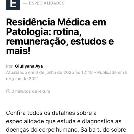
E
ESPECIALIDADES
Residência Médica em
Patologia: rotina,
remuneração, estudos e
mais!
Por
Giullyana Aya
Atualizado em 6 de junho de 2025 às 12:42 • Publicado em 8
de julho de 2021
3 minutos de leitura
Confira todos os detalhes sobre a
especialidade que estuda e diagnostica as
doenças do corpo humano. Saiba tudo sobre