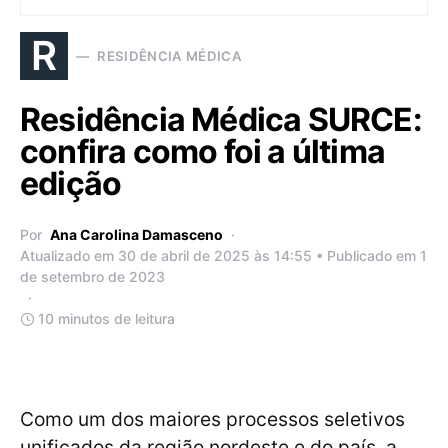
R
RESIDÊNCIA MÉDICA
Residência Médica SURCE:
confira como foi a última
edição
Por
Ana Carolina Damasceno
Atualizado em 30 de abril de 2025 às 14:55 • Publicado em 1
de setembro de 2023
10 minutos de leitura
Como um dos maiores processos seletivos
unificados da região nordeste e do país, a