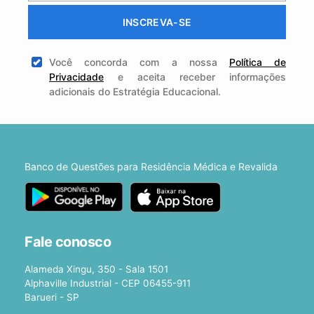
INSCREVA-SE
Você concorda com a nossa
Política de
Privacidade
e aceita receber informações
adicionais do Estratégia Educacional.
Banco de Questões para Residência Médica e Revalida
Fale conosco
Alameda Xingu, 350 - Sala 1501
Alphaville Industrial - CEP 06455-911
Barueri - SP