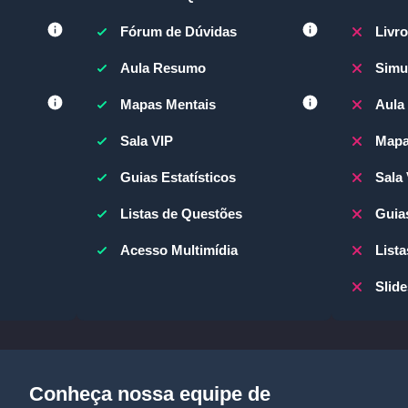
(BQMED)
Fórum de Dúvidas
Livro
Aula Resumo
Simu
Mapas Mentais
Aula
Sala VIP
Mapa
Guias Estatísticos
Sala
Listas de Questões
Guias
Acesso Multimídia
List
Slide
Conheça nossa equipe de