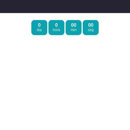
0
0
00
00
dia
hora
min
seg
Redes Sociais
Instagram
YouTube
Facebook
X
⭐️ Institucional
Quem somos