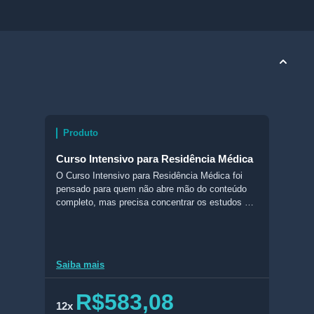
Produto
Curso Intensivo para Residência Médica
O Curso Intensivo para Residência Médica foi
pensado para quem não abre mão do conteúdo
completo, mas precisa concentrar os estudos em
6 meses. São aulas exclusivas e focadas, com
material resumido e apresentado com métodos
que facilitam sua memorização. Além disso, ele
vem acompanhado do acesso ao maior Banco de
Saiba mais
Questões autônomo do Brasil. A fórmula certa
para você ser aprovado em pouco tempo.
R$583,08
12x