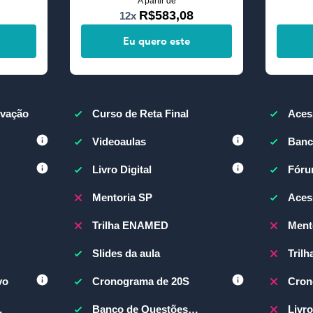
A partir de
R$583,08
12x
Eu quero este
ovação
Curso de Reta Final
Aces
Videoaulas
Banc
(BQ
Livro Digital
Fóru
Mentoria SP
Aces
Trilha ENAMED
Ment
Slides da aula
Tril
vo
Cronograma de 20S
Cron
Banco de Questões
Livr