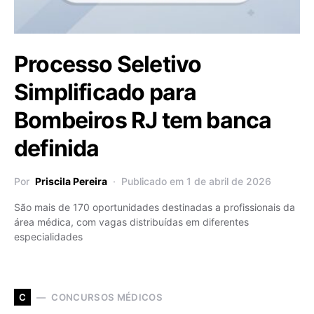
Processo Seletivo
Simplificado para
Bombeiros RJ tem banca
definida
Por
Priscila Pereira
Publicado em 1 de abril de 2026
São mais de 170 oportunidades destinadas a profissionais da
área médica, com vagas distribuídas em diferentes
especialidades
CONCURSOS MÉDICOS
C