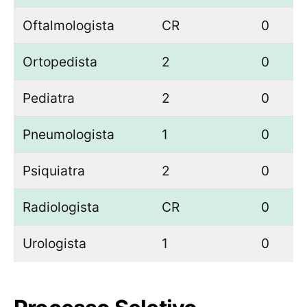
Oftalmologista
CR
0
Ortopedista
2
0
Pediatra
2
0
Pneumologista
1
0
Psiquiatra
2
0
Radiologista
CR
0
Urologista
1
0