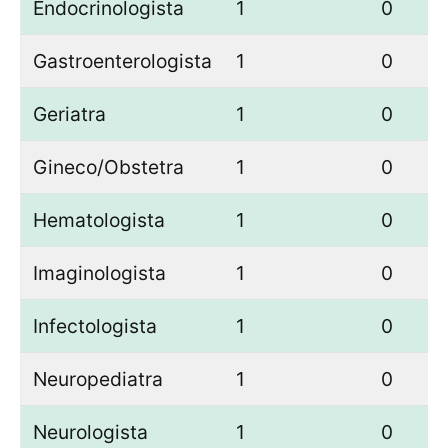
Endocrinologista
1
0
Gastroenterologista
1
0
Geriatra
1
0
Gineco/Obstetra
1
0
Hematologista
1
0
Imaginologista
1
0
Infectologista
1
0
Neuropediatra
1
0
Neurologista
1
0