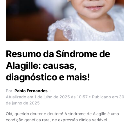
Resumo da Síndrome de
Alagille: causas,
diagnóstico e mais!
Por
Pablo Fernandes
Atualizado em 1 de julho de 2025 às 10:57 • Publicado em 30
de junho de 2025
Olá, querido doutor e doutora! A síndrome de Alagille é uma
condição genética rara, de expressão clínica variável…