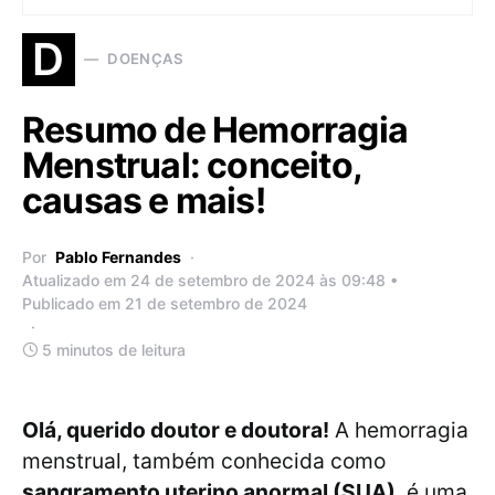
D
DOENÇAS
Resumo de Hemorragia
Menstrual: conceito,
causas e mais!
Por
Pablo Fernandes
Atualizado em 24 de setembro de 2024 às 09:48 •
Publicado em 21 de setembro de 2024
5 minutos de leitura
Olá, querido doutor e doutora!
A hemorragia
menstrual, também conhecida como
sangramento uterino anormal (SUA)
, é uma