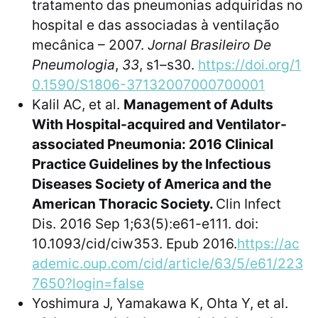
tratamento das pneumonias adquiridas no
hospital e das associadas à ventilação
mecânica – 2007.
Jornal Brasileiro De
Pneumologia
,
33
, s1–s30.
https://doi.org/1
0.1590/S1806-37132007000700001
Kalil AC, et al.
Management of Adults
With Hospital-acquired and Ventilator-
associated Pneumonia: 2016 Clinical
Practice Guidelines by the Infectious
Diseases Society of America and the
American Thoracic Society.
Clin Infect
Dis. 2016 Sep 1;63(5):e61-e111. doi:
10.1093/cid/ciw353. Epub 2016.
https://ac
ademic.oup.com/cid/article/63/5/e61/223
7650?login=false
Yoshimura J, Yamakawa K, Ohta Y, et al.