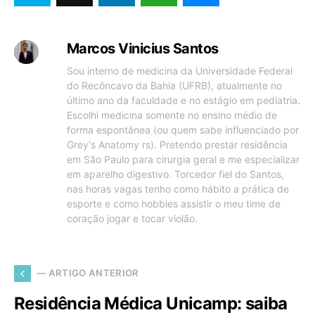
Marcos Vinicius Santos
Sou interno de medicina da Universidade Federal
do Recôncavo da Bahia (UFRB), atualmente no
último ano da faculdade e no estágio em pediatria.
Escolhi medicina somente no ensino médio de
forma espontânea (ou quem sabe influenciado por
Grey's Anatomy rs). Pretendo prestar residência
em São Paulo para cirurgia geral e me especializar
em aparelho digestivo. Torcedor fiel do Santos,
nas horas vagas tenho como hábito a prática de
esporte e como hobbies assistir o meu time de
coração jogar e tocar violão.
— ARTIGO ANTERIOR
Residência Médica Unicamp: saiba