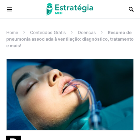
Procurar:
Home
Conteúdos Grátis
Doenças
Resumo de
pneumonia associada à ventilação: diagnóstico, tratamento
e mais!