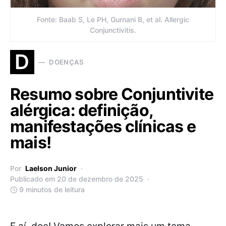
Fonte: Baab S, Le PH, Gurnani B, et al. Allergic
Conjunctivitis.
D
DOENÇAS
Resumo sobre Conjuntivite
alérgica: definição,
manifestações clínicas e
mais!
Por
Laelson Junior
Publicado em 20 de dezembro de 2025
9 minutos de leitura