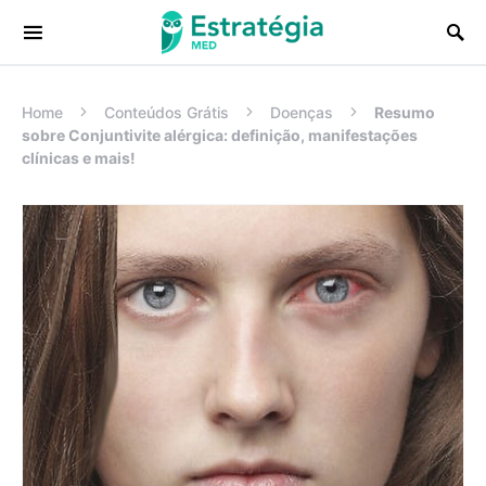
Procurar:
Home
Conteúdos Grátis
Doenças
Resumo
sobre Conjuntivite alérgica: definição, manifestações
clínicas e mais!