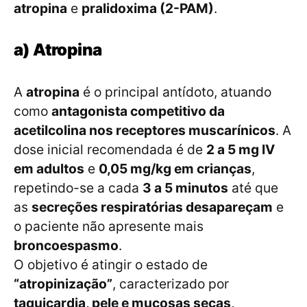
atropina
e
pralidoxima (2-PAM)
.
a) Atropina
A
atropina
é o principal antídoto, atuando
como
antagonista competitivo da
acetilcolina nos receptores muscarínicos
. A
dose inicial recomendada é de
2 a 5 mg IV
em adultos
e
0,05 mg/kg em crianças
,
repetindo-se a cada
3 a 5 minutos
até que
as
secreções respiratórias desapareçam
e
o paciente não apresente mais
broncoespasmo
.
O objetivo é atingir o estado de
“atropinização”
, caracterizado por
taquicardia, pele e mucosas secas,