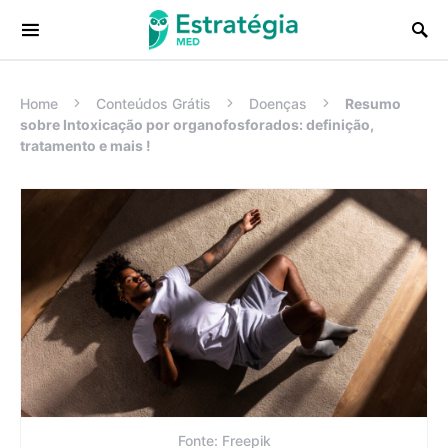
Procurar:
Home
Conteúdos Grátis
Doenças
Resumo
sobre Intoxicação por organofosforados: definição,
tratamento e mais !
Fonte: Freepik