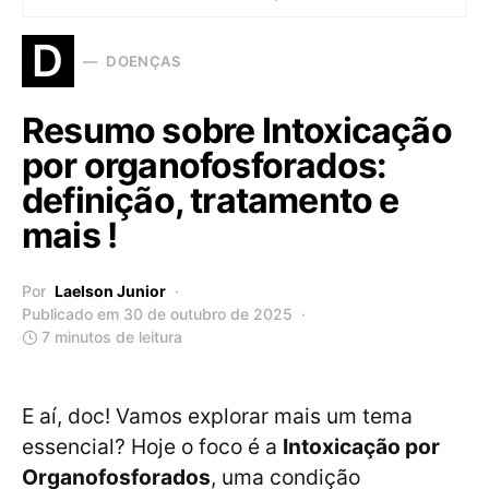
D
DOENÇAS
Resumo sobre Intoxicação
por organofosforados:
definição, tratamento e
mais !
Por
Laelson Junior
Publicado em 30 de outubro de 2025
7 minutos de leitura
E aí, doc! Vamos explorar mais um tema
essencial? Hoje o foco é a
Intoxicação por
Organofosforados
, uma condição