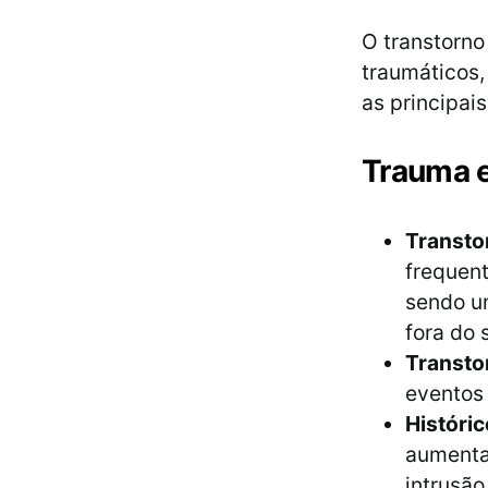
O transtorno
traumáticos,
as principai
Trauma e
Transto
frequen
sendo u
fora do 
Transto
eventos 
Históri
aumenta
intrusão