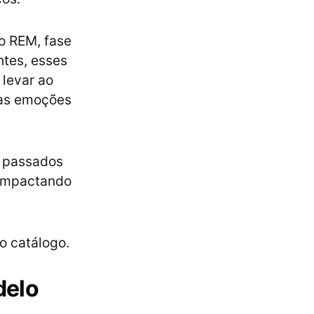
o REM, fase
ntes, esses
 levar ao
 às emoções
s passados
 impactando
o catálogo.
delo