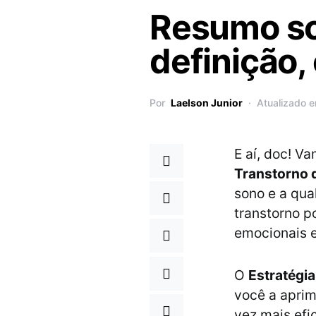
Resumo so
definição, 
Por
Laelson Junior
Atualizado e
E aí, doc! V
Transtorno 
sono e a qua
transtorno p
emocionais e
O
Estratégi
você a aprim
vez mais efi