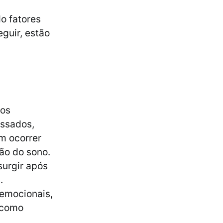
o fatores
guir, estão
los
assados,
m ocorrer
ão do sono.
surgir após
.
 emocionais,
 como