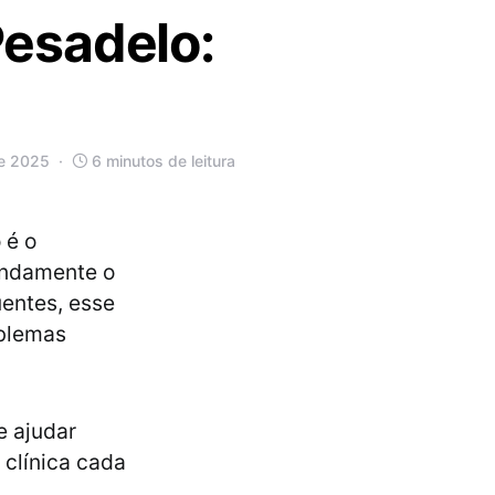
esadelo:
de 2025
6 minutos de leitura
 é o
undamente o
uentes, esse
oblemas
e ajudar
 clínica cada