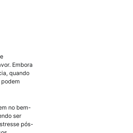
te
avor. Embora
cia, quando
os podem
rem no bem-
dendo ser
estresse pós-
cos.