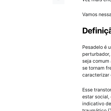
Vamos nessa
Definiç
Pesadelo é 
perturbador
seja comum a
se tornam fr
caracterizar
Esse transto
estar social
indicativo d
traumático (