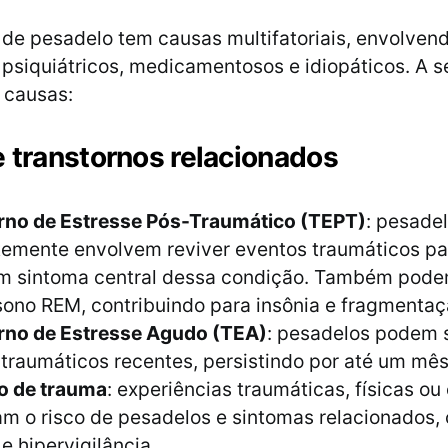
 de pesadelo tem causas multifatoriais, envolvend
 psiquiátricos, medicamentosos e idiopáticos. A se
s causas:
 transtornos relacionados
rno de Estresse Pós-Traumático (TEPT)
: pesade
temente envolvem reviver eventos traumáticos p
m sintoma central dessa condição. Também pode
sono REM, contribuindo para insônia e fragmentaç
rno de Estresse Agudo (TEA)
: pesadelos podem 
traumáticos recentes, persistindo por até um mês
co de trauma
: experiências traumáticas, físicas ou
m o risco de pesadelos e sintomas relacionados,
 e hipervigilância.