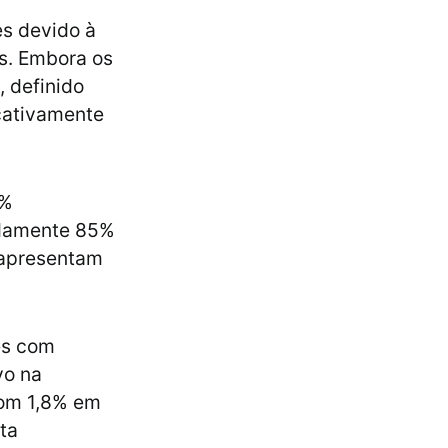
es devido à
os. Embora os
 definido
icativamente
0%
madamente 85%
 apresentam
es com
vo na
com 1,8% em
ta