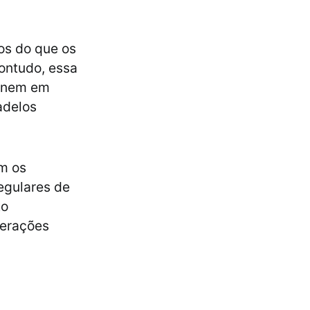
os do que os
ontudo, essa
s nem em
adelos
m os
egulares de
to
terações