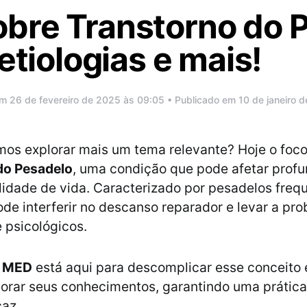
bre Transtorno do P
etiologias e mais!
m 26 de fevereiro de 2025 às 09:05 • Publicado em 10 de janeiro 
amos explorar mais um tema relevante? Hoje o foco
do Pesadelo
, uma condição que pode afetar prof
lidade de vida. Caracterizado por pesadelos freq
ode interferir no descanso reparador e levar a pr
 psicológicos.
a MED
está aqui para descomplicar esse conceito 
orar seus conhecimentos, garantindo uma prática
caz.