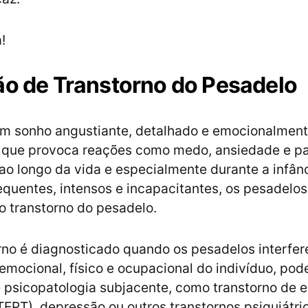
!
ão de Transtorno do Pesadelo
um sonho angustiante, detalhado e emocionalmen
, que provoca reações como medo, ansiedade e p
o longo da vida e especialmente durante a infân
equentes, intensos e incapacitantes, os pesadel
 o transtorno do pesadelo.
rno é diagnosticado quando os pesadelos interfe
, emocional, físico e ocupacional do indivíduo, po
e psicopatologia subjacente, como transtorno de 
TEPT), depressão ou outros transtornos psiquiátri