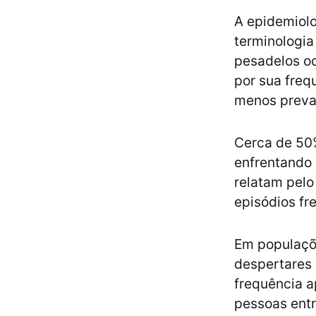
A epidemiolo
terminologia
pesadelos oc
por sua freq
menos preval
Cerca de 50%
enfrentando 
relatam pel
episódios fr
Em populaçõ
despertares 
frequência 
pessoas entr