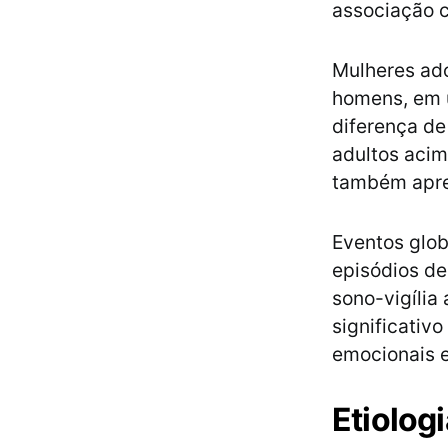
associação c
Mulheres ado
homens, em 
diferença d
adultos acim
também apre
Eventos glob
episódios de
sono-vigíli
significativ
emocionais e
Etiolog