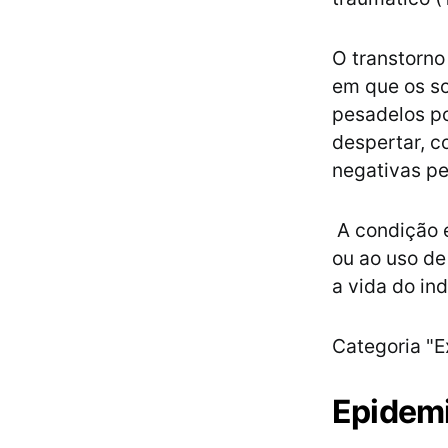
O transtorno
em que os so
pesadelos po
despertar, c
negativas pe
A condição 
ou ao uso d
a vida do in
Categoria "E
Epidemi