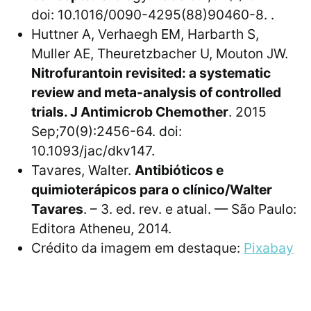
doi: 10.1016/0090-4295(88)90460-8. .
Huttner A, Verhaegh EM, Harbarth S,
Muller AE, Theuretzbacher U, Mouton JW.
Nitrofurantoin revisited: a systematic
review and meta-analysis of controlled
trials. J Antimicrob Chemother
. 2015
Sep;70(9):2456-64. doi:
10.1093/jac/dkv147.
Tavares, Walter.
Antibióticos e
quimioterápicos para o clínico/Walter
Tavares
. – 3. ed. rev. e atual. — São Paulo:
Editora Atheneu, 2014.
Crédito da imagem em destaque:
Pixabay