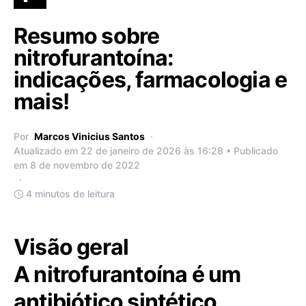
Resumo sobre
nitrofurantoína:
indicações, farmacologia e
mais!
Por
Marcos Vinicius Santos
Atualizado em 22 de janeiro de 2026 às 16:28 • Publicado
em 8 de novembro de 2022
4 minutos de leitura
Visão geral
A nitrofurantoína é um
antibiótico sintético,