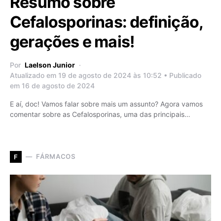
Resumo sobre
Cefalosporinas: definição,
gerações e mais!
Por
Laelson Junior
Atualizado em 19 de agosto de 2024 às 10:52 • Publicado
em 16 de agosto de 2024
E aí, doc! Vamos falar sobre mais um assunto? Agora vamos
comentar sobre as Cefalosporinas, uma das principais…
FÁRMACOS
F