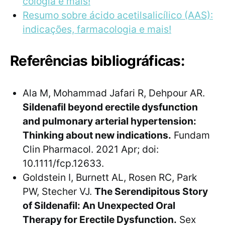
cologia e mais!
Resumo sobre ácido acetilsalicílico (AAS):
indicações, farmacologia e mais!
Referências bibliográficas:
Ala M, Mohammad Jafari R, Dehpour AR.
Sildenafil beyond erectile dysfunction
and pulmonary arterial hypertension:
Thinking about new indications.
Fundam
Clin Pharmacol. 2021 Apr; doi:
10.1111/fcp.12633.
Goldstein I, Burnett AL, Rosen RC, Park
PW, Stecher VJ.
The Serendipitous Story
of Sildenafil: An Unexpected Oral
Therapy for Erectile Dysfunction.
Sex