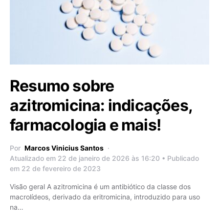
Resumo sobre
azitromicina: indicações,
farmacologia e mais!
Por
Marcos Vinicius Santos
Atualizado em 22 de janeiro de 2026 às 16:20 • Publicado
em 22 de fevereiro de 2023
Visão geral A azitromicina é um antibiótico da classe dos
macrolídeos, derivado da eritromicina, introduzido para uso
na…