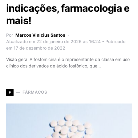
indicações, farmacologia e
mais!
Por
Marcos Vinicius Santos
Atualizado em 22 de janeiro de 2026 às 16:24 • Publicado
em 17 de dezembro de 2022
Visão geral A fosfomicina é o representante da classe em uso
clínico dos derivados de ácido fosfônico, que…
FÁRMACOS
F