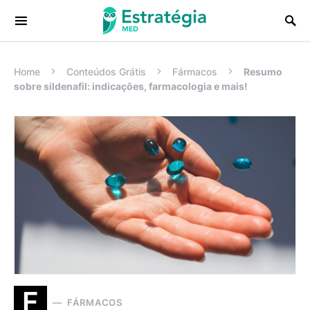
Procurar:
Home
Conteúdos Grátis
Fármacos
Resumo
sobre sildenafil: indicações, farmacologia e mais!
F
FÁRMACOS