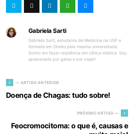
Gabriela Sarti
Gabriela Sarti, estudante de Medicina na USP e
formada em Direito pela mesma universidade.
Sonho em fazer residência em clínica médica. Sou
apaixonada por gatos e por viajar!
— ARTIGO ANTERIOR
Doença de Chagas: tudo sobre!
PRÓXIMO ARTIGO —
Feocromocitoma: o que é, causas e