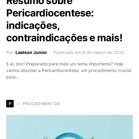
Resumo sobre
Pericardiocentese:
indicações,
contraindicações e mais!
Por
Laelson Junior
Publicado em 6 de março de 2025
E aí, doc! Preparado para mais um tema importante? Hoje
vamos abordar a Pericardiocentese, um procedimento crucial
para…
PROCEDIMENTOS
P