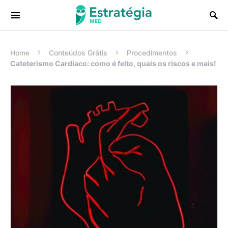
Procurar:
Home
Conteúdos Grátis
Procedimentos
Cateterismo Cardíaco: como é feito, quais os riscos e mais!