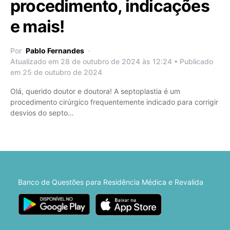
procedimento, indicações
e mais!
Por
Pablo Fernandes
Atualizado em 28 de outubro de 2024 às 12:24 • Publicado
em 25 de outubro de 2024
Olá, querido doutor e doutora! A septoplastia é um
procedimento cirúrgico frequentemente indicado para corrigir
desvios do septo…
Banco de Questões para Residência Médica e Revalida