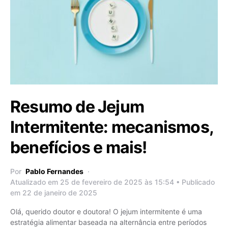
Resumo de Jejum
Intermitente: mecanismos,
benefícios e mais!
Por
Pablo Fernandes
Atualizado em 25 de fevereiro de 2025 às 15:54 • Publicado
em 22 de janeiro de 2025
Olá, querido doutor e doutora! O jejum intermitente é uma
estratégia alimentar baseada na alternância entre períodos