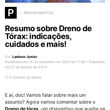
P
PROCEDIMENTOS
Resumo sobre Dreno de
Tórax: indicações,
cuidados e mais!
Por
Laelson Junior
Atualizado em 15 de novembro de 2024 às 17:08 • Publicado
em 21 de agosto de 2024
6 minutos de leitura
E aí, doc! Vamos falar sobre mais um
assunto? Agora vamos comentar sobre o
Dreno de tórax
, um dispositivo que auxilia na