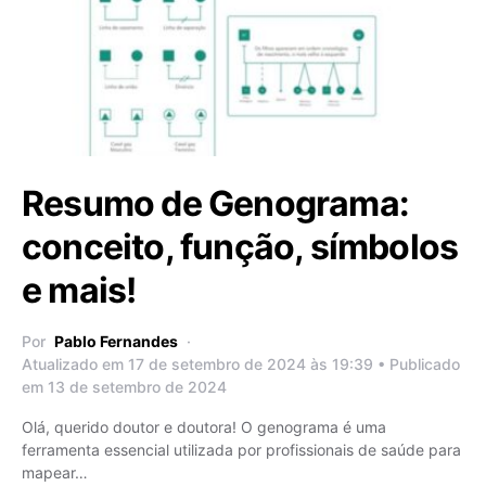
Resumo de Genograma:
conceito, função, símbolos
e mais!
Por
Pablo Fernandes
Atualizado em 17 de setembro de 2024 às 19:39 • Publicado
em 13 de setembro de 2024
Olá, querido doutor e doutora! O genograma é uma
ferramenta essencial utilizada por profissionais de saúde para
mapear…