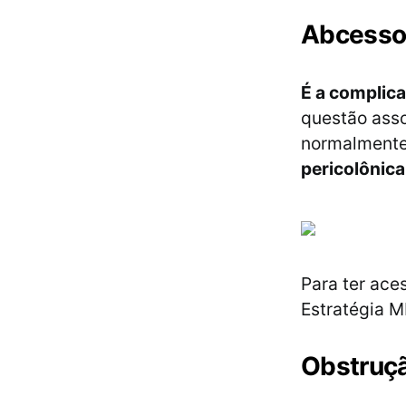
Abcess
É a complic
questão ass
normalmente
pericolônica
Para ter ace
Estratégia 
Obstruç