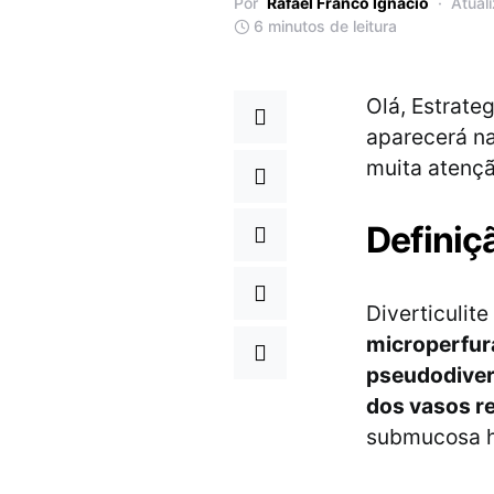
Por
Rafael Franco Ignacio
Atual
6 minutos de leitura
Olá, Estrate
aparecerá na
muita atençã
Definiç
Diverticulite
microperfur
pseudodiver
dos vasos re
submucosa h