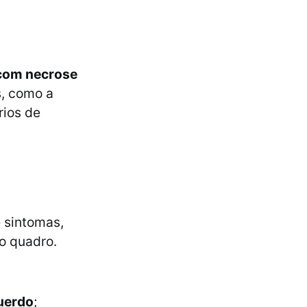
 com necrose
s, como a
rios de
 sintomas,
o quadro.
querdo
;