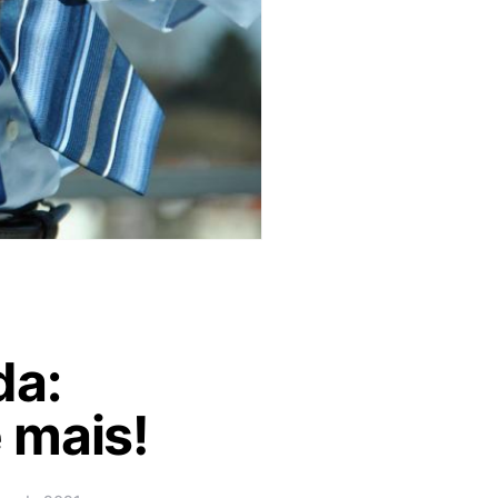
da:
 mais!