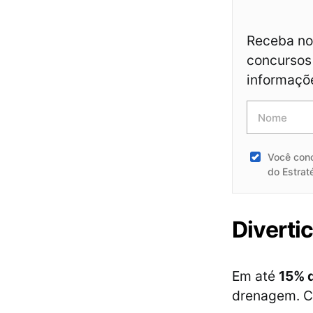
Receba not
concursos 
informaçõ
Você con
do Estrat
Diverti
Em até
15% 
drenagem. Co