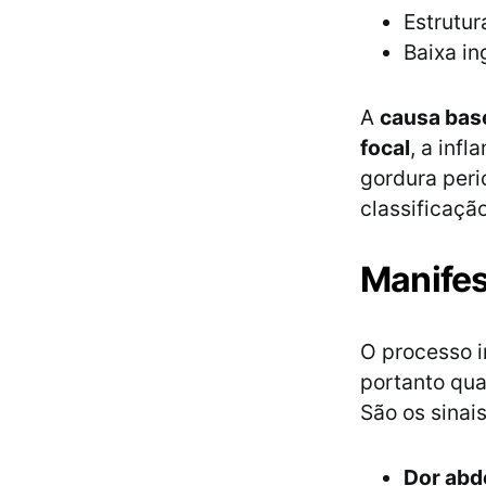
Estrutur
Baixa in
A
causa bas
focal
, a inf
gordura peri
classificaçã
Manifes
O processo i
portanto qua
São os sinais
Dor abd