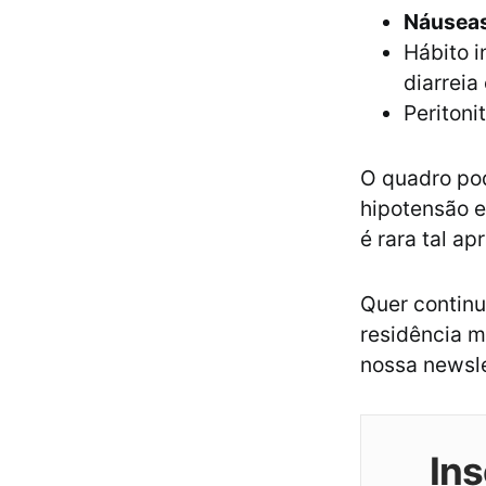
Náuseas
Hábito i
diarreia
Peritoni
O quadro po
hipotensão e
é rara tal a
Quer continu
residência m
nossa newsle
Ins