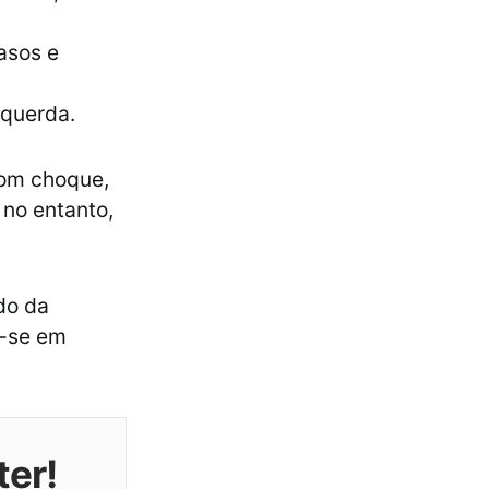
asos e
esquerda.
com choque,
 no entanto,
do da
a-se em
ter!