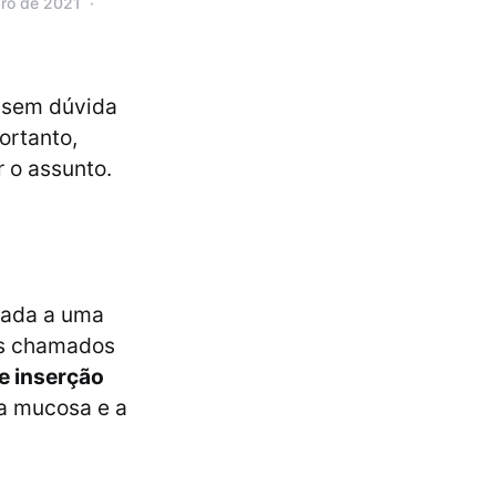
bro de 2021
e sem dúvida
ortanto,
r o assunto.
ada a uma
os chamados
e inserção
 a mucosa e a