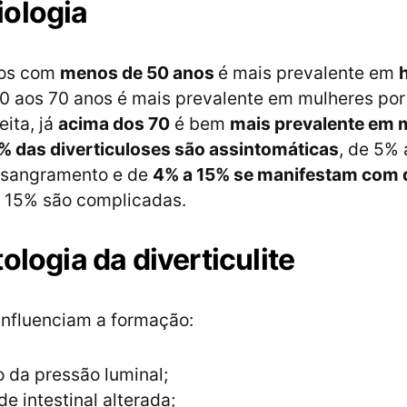
iologia
uos com
menos de 50 anos
é mais prevalente em
0 aos 70 anos é mais prevalente em mulheres po
ita, já
acima dos 70
é bem
mais prevalente em 
% das diverticuloses são assintomáticas
, de 5%
sangramento e de
4% a 15% se manifestam com di
s 15% são complicadas.
ologia da diverticulite
influenciam a formação:
 da pressão luminal;
de intestinal alterada;