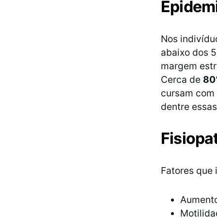
Epidem
Nos indivíd
abaixo dos 5
margem estre
Cerca de
80
cursam com 
dentre essa
Fisiopat
Fatores que 
Aumento
Motilida