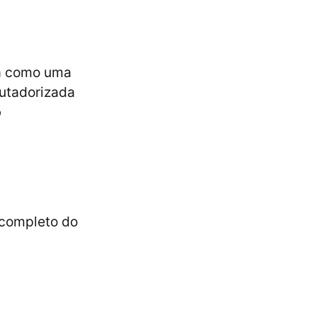
va como uma
utadorizada
o
 completo do