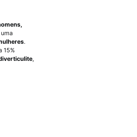
homens,
r uma
mulheres
.
 a 15%
verticulite
,