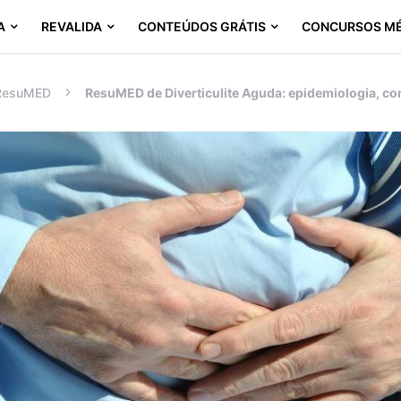
A
REVALIDA
CONTEÚDOS GRÁTIS
CONCURSOS M
ResuMED
ResuMED de Diverticulite Aguda: epidemiologia, co