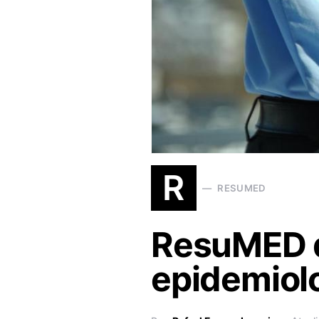
R
RESUMED
ResuMED d
epidemiolo