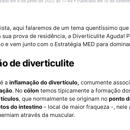
izado em 9 de junho de 2022 às 17:49 • Publicado em 15 de setem
gista, aqui falaremos de um tema quentíssimo qu
 sua prova de residência, a Diverticulite Aguda! P
o e vem junto com o Estratégia MED para domina
ão de diverticulite
 é a
inflamação do divertículo,
comumente associ
ação
. No
cólon
temos tipicamente a formação d
tículos
, que normalmente se originam no
ponto d
tos do intestino
– local de maior fraqueza -, nele
erniam através da muscular.