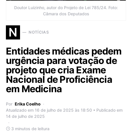
Doutor Luizinho, autor do Projeto de Lei 785/24. Foto:
Câmara dos Deputados
N
NOTÍCIAS
Entidades médicas pedem
urgência para votação de
projeto que cria Exame
Nacional de Proficiência
em Medicina
Por
Erika Coelho
Atualizado em 16 de julho de 2025 às 18:50 • Publicado em
14 de julho de 2025
3 minutos de leitura