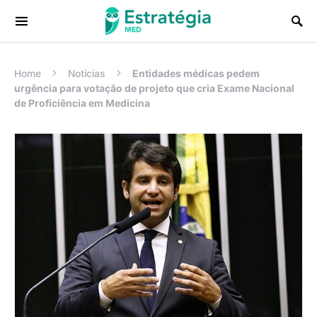
Procurar:
Home
Notícias
Entidades médicas pedem
urgência para votação de projeto que cria Exame Nacional
de Proficiência em Medicina