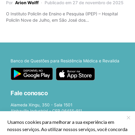
Por
Arion Wolff
Publicado em 27 de novembro de 2025
O Instituto Policlin de Ensino e Pesquisa (IPEP) – Hospital
Policlin Nove de Julho, em São José dos…
Banco de Questões para Residência Médica e Revalida
Fale conosco
Alameda Xingu, 350 - Sala 1501
Alphaville Industrial - CEP 06455-911
Barueri - SP
E-mail:
[email protected]