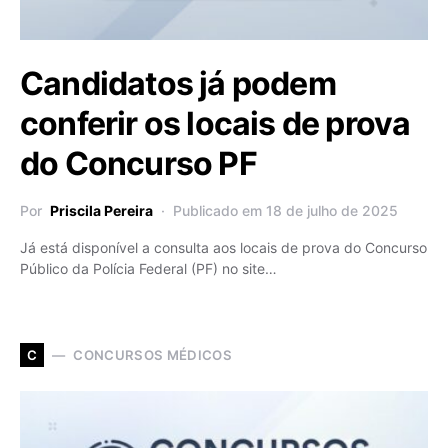
Candidatos já podem
conferir os locais de prova
do Concurso PF
Por
Priscila Pereira
Publicado em 18 de julho de 2025
Já está disponível a consulta aos locais de prova do Concurso
Público da Polícia Federal (PF) no site…
CONCURSOS MÉDICOS
C