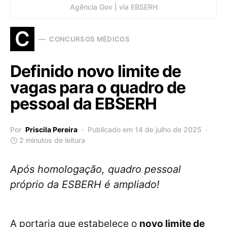
Agência Gov | via EBSERH
C
CONCURSOS MÉDICOS
Definido novo limite de
vagas para o quadro de
pessoal da EBSERH
Por
Priscila Pereira
Publicado em 14 de julho de 2025
2 minutos de leitura
Após homologação, quadro pessoal
próprio da ESBERH é ampliado!
A portaria que estabelece o
novo limite de