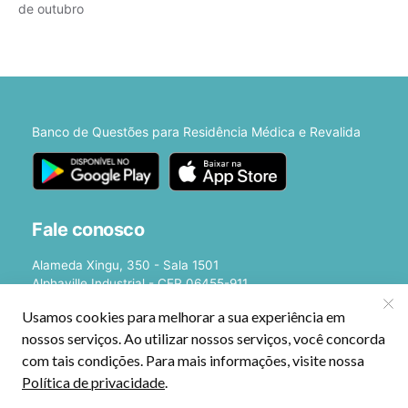
de outubro
Banco de Questões para Residência Médica e Revalida
Fale conosco
Alameda Xingu, 350 - Sala 1501
Alphaville Industrial - CEP 06455-911
Barueri - SP
E-mail:
[email protected]
©2026 - Estratégia Medicina - Cursos Online para Residência Médica e
Revalida. Todos os direitos reservados CNPJ: 13.877.842/0001-78