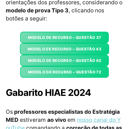
orientações dos professores, considerando o
modelo de prova Tipo 3
, clicando nos
botões a seguir:
MODELO DE RECURSO – QUESTÃO 37
MODELO DE RECURSO – QUESTÃO 43
MODELO DE RECURSO – QUESTÃO 62
MODELO DE RECURSO – QUESTÃO 72
Gabarito HIAE 2024
Os
professores especialistas do Estratégia
MED
estiveram
ao vivo
em
nosso canal do Y
ouTube
comandando a
correção de todas as