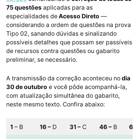
75 questões
aplicadas para as
especialidades de
Acesso Direto
—
considerando a ordem de questões na prova
Tipo 02, sanando dúvidas e sinalizando
possíveis detalhes que possam ser passíveis
de recursos contra questões ou gabarito
preliminar, se necessário.
A transmissão da correção aconteceu no
dia
30 de outubro
e você pôde acompanhá-la,
com atualização simultânea do gabarito,
neste mesmo texto. Confira abaixo:
1
– B
16 –
D
31 –
C
46 –
B
61 