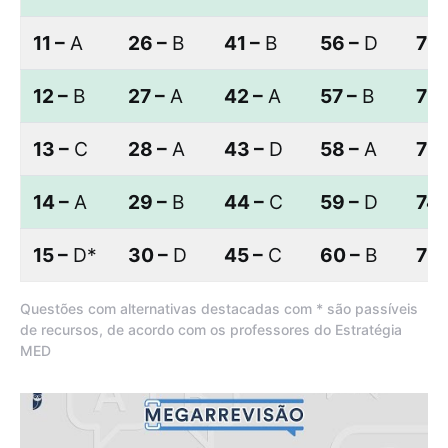
11 –
A
26 –
B
41 –
B
56 –
D
71 
12 –
B
27 –
A
42 –
A
57 –
B
72 
13 –
C
28 –
A
43 –
D
58 –
A
73 
14 –
A
29 –
B
44 –
C
59 –
D
74 
15 –
D*
30 –
D
45 –
C
60 –
B
75 
Questões com alternativas destacadas com * são passíveis
de recursos, de acordo com os professores do Estratégia
MED