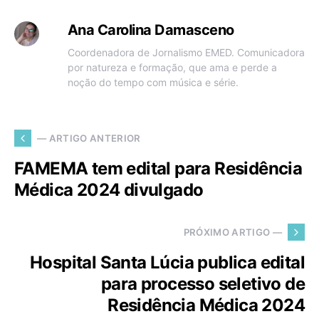
Ana Carolina Damasceno
Coordenadora de Jornalismo EMED. Comunicadora
por natureza e formação, que ama e perde a
noção do tempo com música e série.
— ARTIGO ANTERIOR
FAMEMA tem edital para Residência
Médica 2024 divulgado
PRÓXIMO ARTIGO —
Hospital Santa Lúcia publica edital
para processo seletivo de
Residência Médica 2024