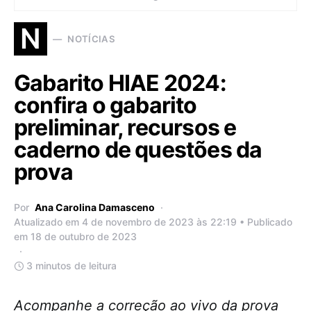
N
NOTÍCIAS
Gabarito HIAE 2024:
confira o gabarito
preliminar, recursos e
caderno de questões da
prova
Por
Ana Carolina Damasceno
Atualizado em 4 de novembro de 2023 às 22:19 • Publicado
em 18 de outubro de 2023
3 minutos de leitura
Acompanhe a correção ao vivo da prova