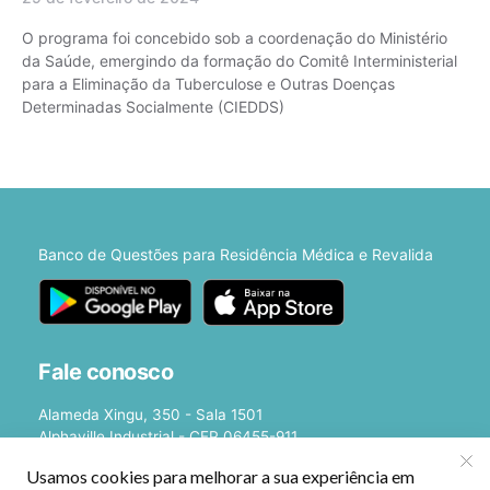
O programa foi concebido sob a coordenação do Ministério
da Saúde, emergindo da formação do Comitê Interministerial
para a Eliminação da Tuberculose e Outras Doenças
Determinadas Socialmente (CIEDDS)
Banco de Questões para Residência Médica e Revalida
Fale conosco
Alameda Xingu, 350 - Sala 1501
Alphaville Industrial - CEP 06455-911
Barueri - SP