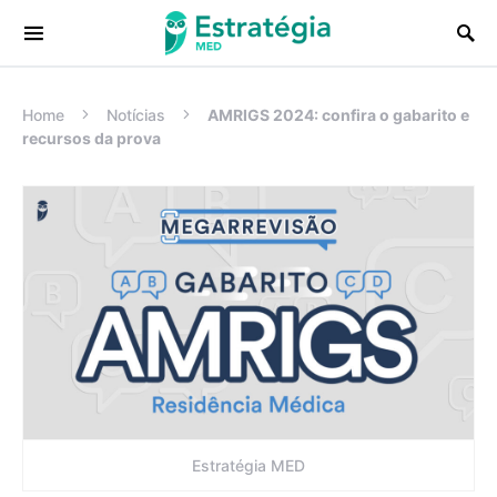
Procurar:
Home
Notícias
AMRIGS 2024: confira o gabarito e
recursos da prova
Estratégia MED