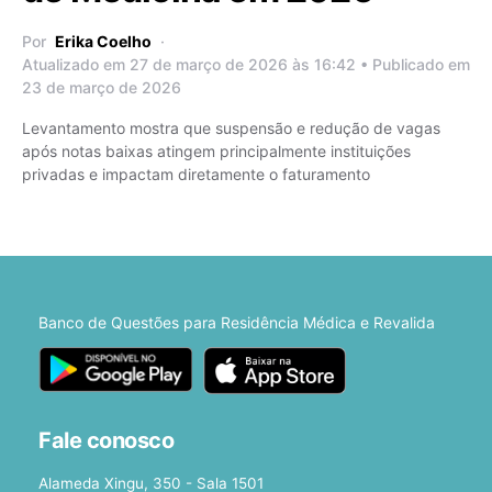
Por
Erika Coelho
Atualizado em 27 de março de 2026 às 16:42 • Publicado em
23 de março de 2026
Levantamento mostra que suspensão e redução de vagas
após notas baixas atingem principalmente instituições
privadas e impactam diretamente o faturamento
Banco de Questões para Residência Médica e Revalida
Fale conosco
Alameda Xingu, 350 - Sala 1501