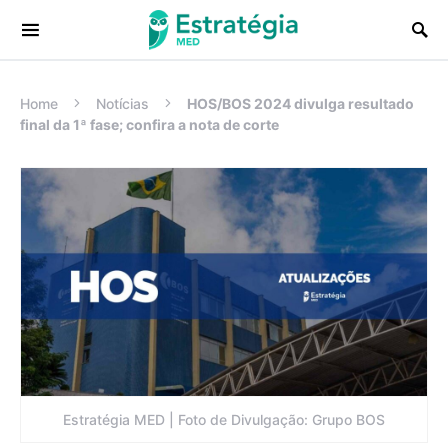
Procurar:
Home
Notícias
HOS/BOS 2024 divulga resultado
final da 1ª fase; confira a nota de corte
Estratégia MED | Foto de Divulgação: Grupo BOS