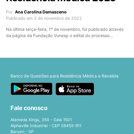
Por
Ana Carolina Damasceno
Publicado em 3 de novembro de 2022
Na última terça-feira, 1º de novembro, foi publicado através
da página da Fundação Vunesp o edital do processo…
Banco de Questões para Residência Médica e Revalida
Fale conosco
Alameda Xingu, 350 - Sala 1501
Alphaville Industrial - CEP 06455-911
Barueri - SP