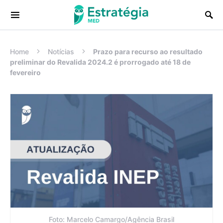
Procurar:
Home
Notícias
Prazo para recurso ao resultado
preliminar do Revalida 2024.2 é prorrogado até 18 de
fevereiro
Foto: Marcelo Camargo/Agência Brasil