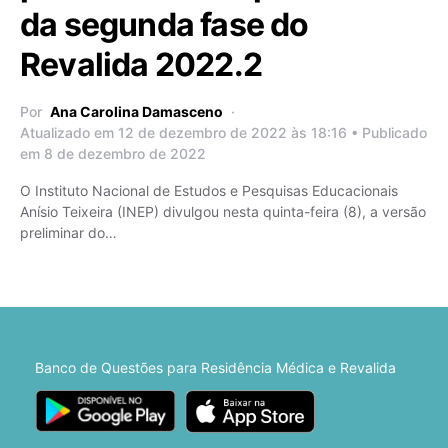
da segunda fase do
Revalida 2022.2
Por
Ana Carolina Damasceno
Atualizado em 12 de dezembro de 2022 às 18:16 • Publicado
em 8 de dezembro de 2022
O Instituto Nacional de Estudos e Pesquisas Educacionais
Anísio Teixeira (INEP) divulgou nesta quinta-feira (8), a versão
preliminar do…
Banco de Questões para Residência Médica e Revalida