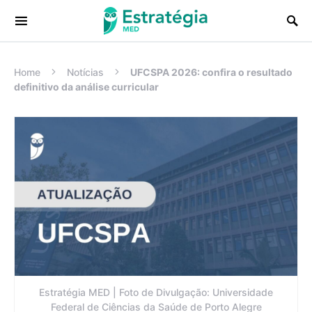
Procurar:
Home
Notícias
UFCSPA 2026: confira o resultado
definitivo da análise curricular
Estratégia MED | Foto de Divulgação: Universidade
Federal de Ciências da Saúde de Porto Alegre