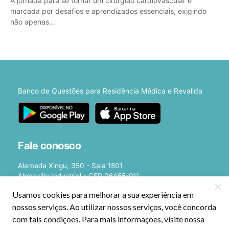
A jornada para se tornar um cirurgião cardiovascular é
marcada por desafios e aprendizados essenciais, exigindo
não apenas…
Banco de Questões para Residência Médica e Revalida
Fale conosco
Alameda Xingu, 350 - Sala 1501
Alphaville Industrial - CEP 06455-911
Barueri - SP
E-mail:
[email protected]