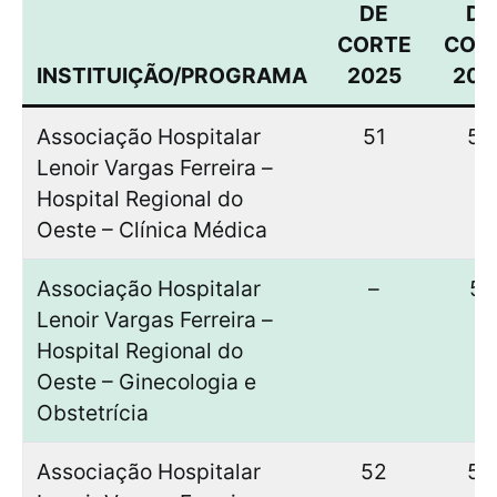
DE
DE
CORTE
COR
INSTITUIÇÃO/PROGRAMA
2025
202
Associação Hospitalar
51
50
Lenoir Vargas Ferreira –
Hospital Regional do
Oeste – Clínica Médica
Associação Hospitalar
–
51
Lenoir Vargas Ferreira –
Hospital Regional do
Oeste – Ginecologia e
Obstetrícia
Associação Hospitalar
52
52