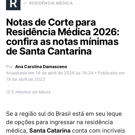
R
RESIDÊNCIA MÉDICA
Notas de Corte para
Residência Médica 2026:
confira as notas mínimas
de Santa Cantarina
Por
Ana Carolina Damasceno
Atualizado em 16 de abril de 2026 às 16:34 • Publicado em
19 de abril de 2023
5 minutos de leitura
Se a região sul do Brasil está em seu leque
de opções para ingressar na residência
médica,
Santa Catarina
conta com incríveis