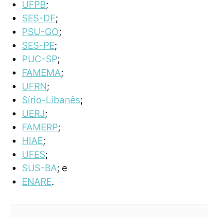
UFPB
;
SES-DF
;
PSU-GO
;
SES-PE
;
PUC-SP
;
FAMEMA
;
UFRN
;
Sírio-Libanês
;
UERJ
;
FAMERP
;
HIAE
;
UFES
;
SUS-BA
; e
ENARE
.