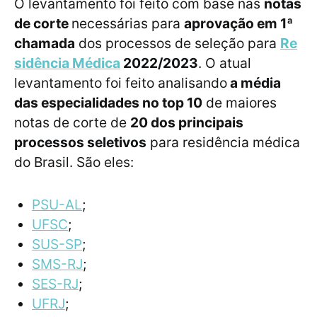
O levantamento foi feito com base nas
notas
de corte
necessárias para
aprovação em 1ª
chamada
dos processos de seleção para
Re
sidência Médica
2022/2023
. O atual
levantamento foi feito analisando
a média
das especialidades no top 10
de maiores
notas de corte de
20 dos principais
processos seletivos
para residência médica
do Brasil. São eles:
PSU-AL
;
UFSC
;
SUS-SP
;
SMS-RJ
;
SES-RJ
;
UFRJ
;