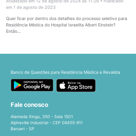
Atualizado em 12 de agosto de 2024 às 11:26 • Publicado
em 1 de agosto de 2023
Quer ficar por dentro dos detalhes do processo seletivo para
Residência Médica do Hospital Israelita Albert Einstein?
Então…
Banco de Questões para Residência Médica e Revalida
Fale conosco
Alameda Xingu, 350 - Sala 1501
Alphaville Industrial - CEP 06455-911
Barueri - SP