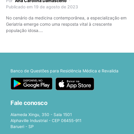
Por
Ana Carolina Damasceno
Publicado em 19 de agosto de 2023
No cenário da medicina contemporânea, a especialização em
Geriatria emerge como uma resposta vital à crescente
população idosa.…
Banco de Questões para Residência Médica e Revalida
Fale conosco
Alameda Xingu, 350 - Sala 1501
Alphaville Industrial - CEP 06455-911
Barueri - SP