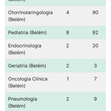
Otorrinolaringologia
4
90
(Belém)
Pediatria (Belém)
8
92
Endocrinologia
2
20
(Belém)
Geriatria (Belém)
2
3
Oncologia Clínica
1
7
(Belém)
Pneumologia
2
9
(Belém)