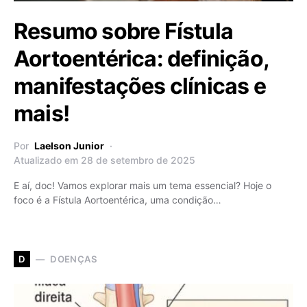
Resumo sobre Fístula
Aortoentérica: definição,
manifestações clínicas e
mais!
Por
Laelson Junior
Atualizado em 28 de setembro de 2025
E aí, doc! Vamos explorar mais um tema essencial? Hoje o
foco é a Fístula Aortoentérica, uma condição…
DOENÇAS
D