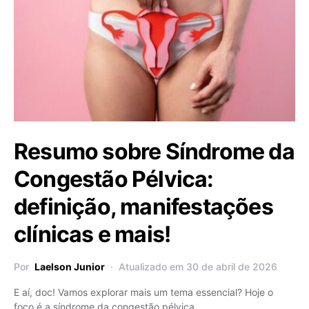
Resumo sobre Síndrome da
Congestão Pélvica:
definição, manifestações
clínicas e mais!
Por
Laelson Junior
Atualizado em 30 de abril de 2026
E aí, doc! Vamos explorar mais um tema essencial? Hoje o
foco é a síndrome da congestão pélvica,…