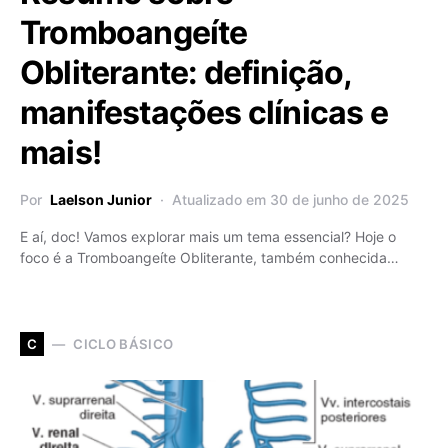
Tromboangeíte
Obliterante: definição,
manifestações clínicas e
mais!
Por
Laelson Junior
Atualizado em 30 de junho de 2025
E aí, doc! Vamos explorar mais um tema essencial? Hoje o
foco é a Tromboangeíte Obliterante, também conhecida…
CICLO BÁSICO
C