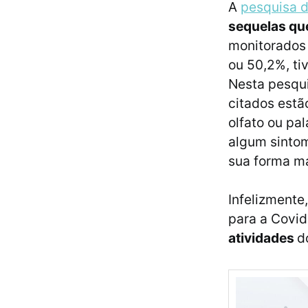
A
pesquisa d
sequelas qu
monitorados 
ou 50,2%, ti
Nesta pesqu
citados estão
olfato ou pa
algum sintom
sua forma ma
Infelizmente
para a Covid
atividades
d