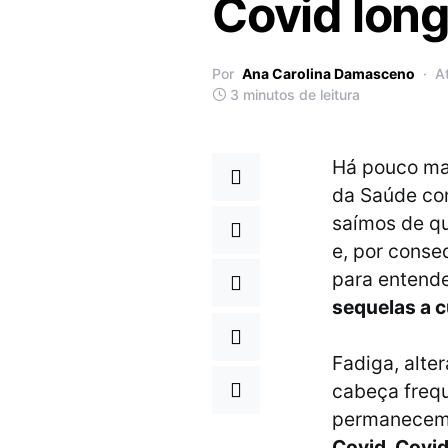
Covid lon
Por
Ana Carolina Damasceno
A
3 minutos de leitura
Há pouco mai
da Saúde con
saímos de qu
e, por conse
para entend
sequelas a c
Fadiga, alter
cabeça freq
permanecem 
Covid, Covi