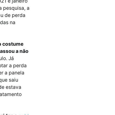
21 e janeiro
a pesquisa, a
u de perda
adas na
 o costume
assou a não
lo. Já
otar a perda
er a panela
que saiu
nde estava
ratamento