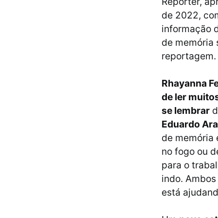
Repórter, ap
de 2022, co
informação 
de memória 
reportagem.
Rhayanna Fe
de ler muitos
se lembrar
d
Eduardo Ara
de memória
no fogo ou d
para o traba
indo. Ambos
está ajudand