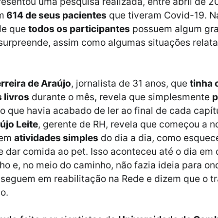
resentou uma pesquisa realizada, entre abril de 20
m
614 de seus pacientes
que tiveram Covid-19. N
de que
todos os participantes
possuem algum gra
surpreende, assim como algumas situações relat
rreira de Araújo
, jornalista de 31 anos, que
tinha
 livros
durante o mês, revela que simplesmente
p
o que havia acabado de ler ao final de cada capítu
újo Leite
, gerente de RH, revela que começou a n
 em
atividades simples
do dia a dia, como esquec
e dar comida ao pet. Isso aconteceu até o dia em 
lho e, no meio do caminho, não fazia ideia para o
 seguem em reabilitação na Rede e dizem que o t
o.