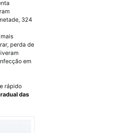
nta
oram
 metade, 324
 mais
irar, perda de
tiveram
 infecção em
e rápido
gradual das