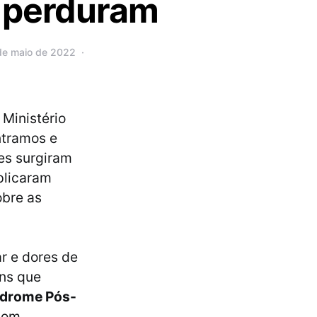
e perduram
de maio de 2022
 Ministério
ntramos e
es surgiram
plicaram
obre as
ar e dores de
ns que
ndrome Pós-
com