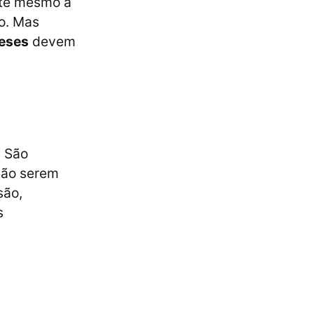
até mesmo a
o. Mas
teses
devem
. São
ão serem
são,
s