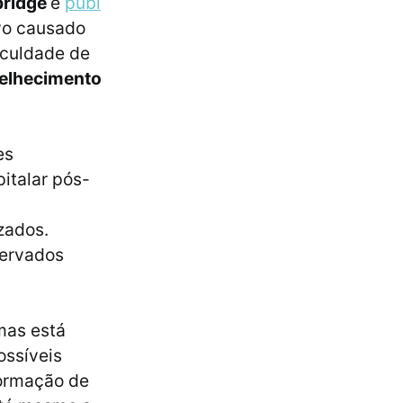
bridge
e
publ
ivo causado
iculdade de
elhecimento
es
italar pós-
zados.
servados
mas está
ossíveis
formação de