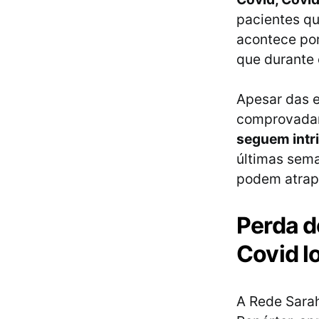
pacientes qu
acontece por
que durante 
Apesar das e
comprovadam
seguem intr
últimas sem
podem atrapa
Perda d
Covid l
A Rede Sarah