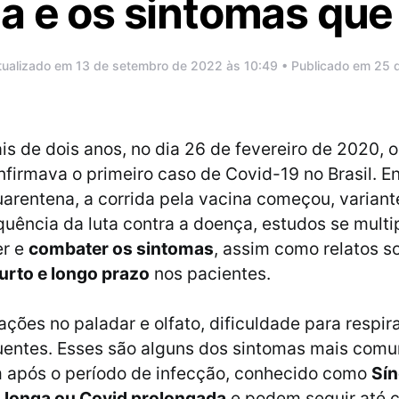
ga e os sintomas qu
tualizado em 13 de setembro de 2022 às 10:49 • Publicado em 25 
s de dois anos, no dia 26 de fevereiro de 2020, o
firmava o primeiro caso de Covid-19 no Brasil. E
arentena, a corrida pela vacina começou, variant
quência da luta contra a doença, estudos se multi
er e
combater os sintomas
, assim como relatos s
urto e longo prazo
nos pacientes.
ações no paladar e olfato, dificuldade para respir
uentes. Esses são alguns dos sintomas mais comu
após o período de infecção, conhecido como
Sí
d longa ou Covid prolongada
e podem seguir até 