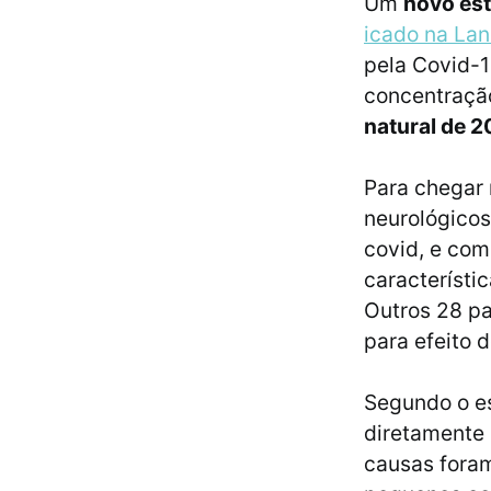
Um
novo es
icado na Lan
pela Covid-1
concentração
natural de 2
Para chegar n
neurológicos
covid, e co
característi
Outros 28 p
para efeito
Segundo o e
diretamente 
causas foram