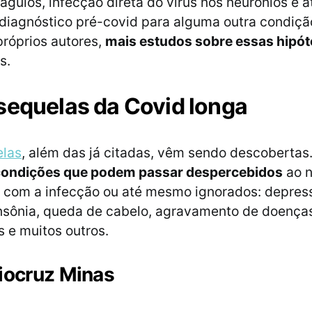
gulos, infecção direta do vírus nos neurônios e 
diagnóstico pré-covid para alguma outra condiçã
róprios autores,
mais estudos sobre essas hipó
s.
sequelas da Covid longa
elas
, além das já citadas, vêm sendo descobertas
condições que podem passar despercebidos
ao n
 com a infecção ou até mesmo ignorados: depres
nsônia, queda de cabelo, agravamento de doença
s e muitos outros.
iocruz Minas