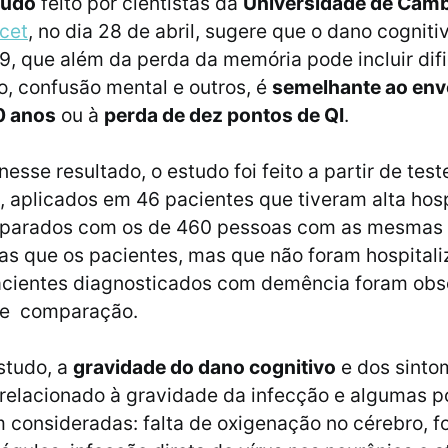
tudo
feito por cientistas da
Universidade de Cam
cet
, no dia 28 de abril, sugere que o dano cognit
9, que além da perda da memória pode incluir dif
, confusão mental e outros, é
semelhante ao env
0 anos
ou à
perda de dez pontos de QI
.
esse resultado, o estudo foi feito a partir de test
, aplicados em 46 pacientes que tiveram alta hosp
mparados com os de 460 pessoas com as mesmas
cas que os pacientes, mas que não foram hospitali
acientes diagnosticados com demência foram ob
 de comparação.
studo, a
gravidade do dano cognitivo
e dos sinto
relacionado à gravidade da infecção e algumas p
 consideradas: falta de oxigenação no cérebro, 