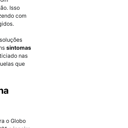
ão. Isso
azendo com
gidos.
esoluções
uns
sintomas
iciado nas
quelas que
na
ra o Globo