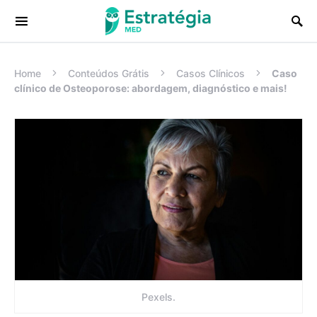
Procurar:
Home
Conteúdos Grátis
Casos Clínicos
Caso
clínico de Osteoporose: abordagem, diagnóstico e mais!
Pexels.