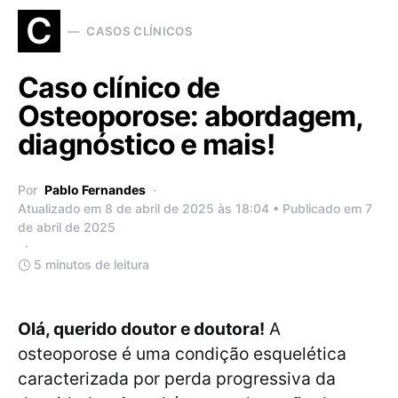
C
CASOS CLÍNICOS
Caso clínico de
Osteoporose: abordagem,
diagnóstico e mais!
Por
Pablo Fernandes
Atualizado em 8 de abril de 2025 às 18:04 • Publicado em 7
de abril de 2025
5 minutos de leitura
Olá, querido doutor e doutora!
A
osteoporose é uma condição esquelética
caracterizada por perda progressiva da