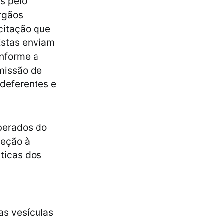
s pelo
rgãos
xcitação que
Estas enviam
onforme a
missão de
 deferentes e
iberados do
reção à
lticas dos
as vesículas