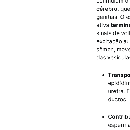
estimulam o 
cérebro
, qu
genitais. O e
ativa
termin
sinais de vo
excitação a
sêmen, moven
das vesícula
Transpo
epidídim
uretra. 
ductos.
Contrib
esperma