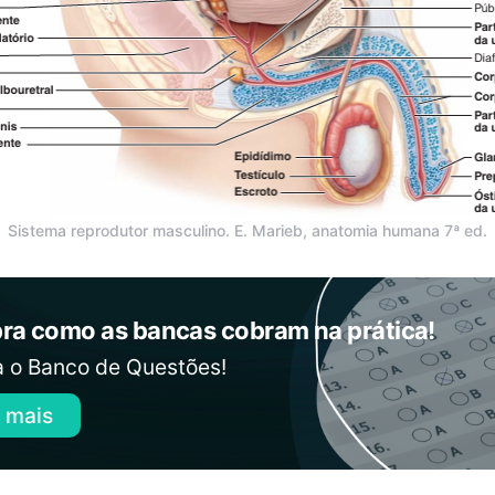
Sistema reprodutor masculino. E. Marieb, anatomia humana 7ª ed.
ra como as bancas cobram na prática!
 o Banco de Questões!
 mais