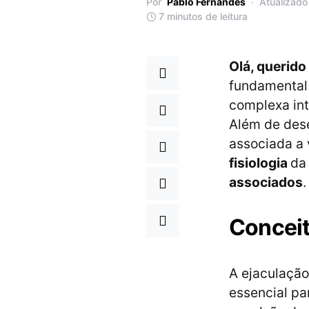
Por
Pablo Fernandes
Atualizado
7 minutos de leitura
Olá, querido
fundamental 
complexa int
Além de dese
associada a 
fisiologia
da
associados
.
Conceit
A ejaculação
essencial pa