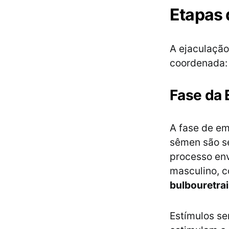
Etapas 
A ejaculação
coordenada
Fase da
A fase de e
sêmen são se
processo env
masculino, 
bulbouretra
Estímulos sen