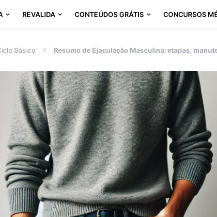
A
REVALIDA
CONTEÚDOS GRÁTIS
CONCURSOS M
iclo Básico
Resumo de Ejaculação Masculina: etapas, manut