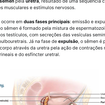
sêmen
pela
uretra
, resultado de uma sequência 
s musculares e estímulos nervosos.
o ocorre em
duas fases principais
: emissão e expu
, o sêmen é formado pela mistura de espermatozoi
os testículos, com secreções das vesículas semin
bulbouretrais. Já na fase de
expulsão
, o sêmen é 
 corpo através da uretra pela ação de contrações 
neais e do esfíncter uretral​.