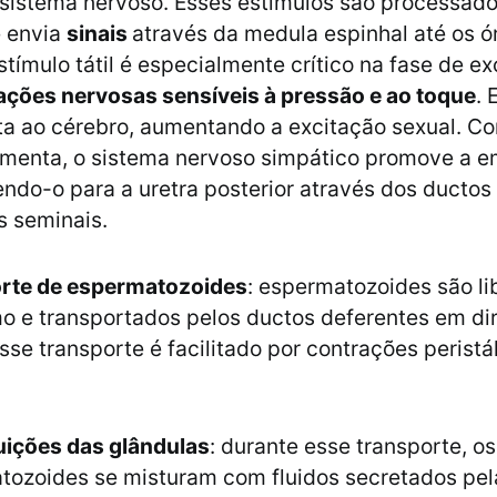
sistema nervoso. Esses estímulos são processado
e envia
sinais
através da medula espinhal até os ó
stímulo tátil é especialmente crítico na fase de e
ações nervosas sensíveis à pressão e ao toque
. 
lta ao cérebro, aumentando a excitação sexual. C
umenta, o sistema nervoso simpático promove a e
do-o para a uretra posterior através dos ductos
s seminais.
rte de espermatozoides
: espermatozoides são l
o e transportados pelos ductos deferentes em di
Esse transporte é facilitado por contrações peristá
uições das glândulas
: durante esse transporte, os
tozoides se misturam com fluidos secretados pel