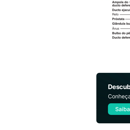
Descub
Conheça
Saiba