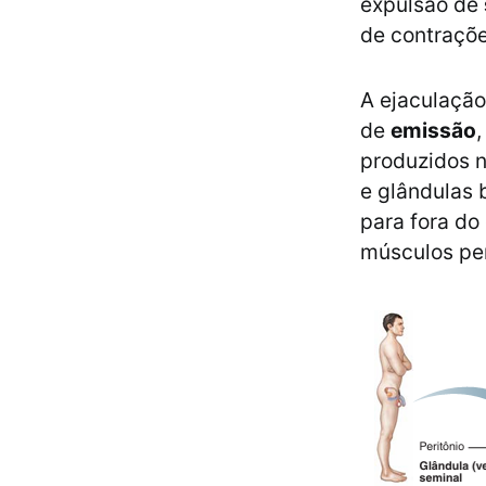
expulsão de
de contraçõe
A ejaculaçã
de
emissão
produzidos n
e glândulas 
para fora do
músculos peri