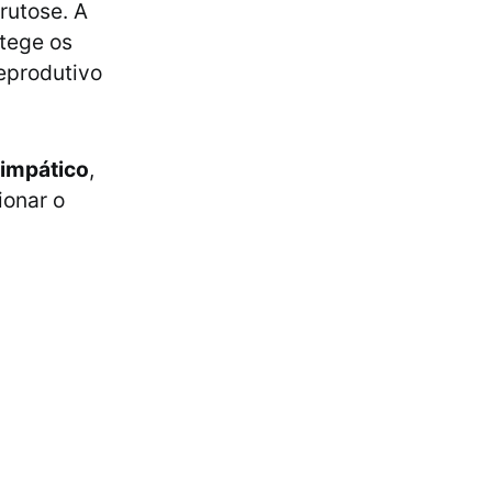
rutose. A
otege os
eprodutivo
simpático
,
ionar o