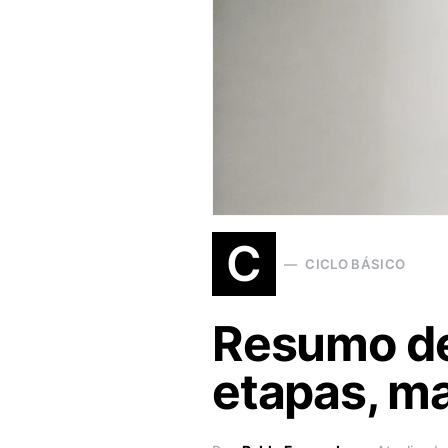
C
CICLO BÁSICO
Resumo de
etapas, m