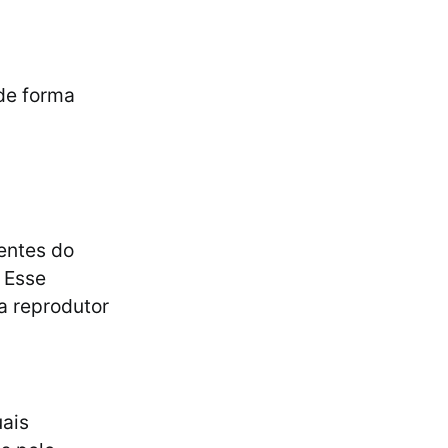
 de forma
entes do
 Esse
a reprodutor
uais