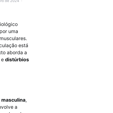
bro de 2024
iológico
 por uma
 musculares.
culação está
xto aborda a
o
e
distúrbios
l masculina
,
nvolve a