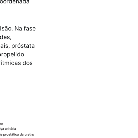
coordenada
lsão. Na fase
des,
ais, próstata
propelido
rítmicas dos