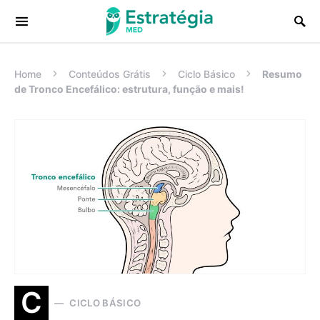
Procurar:
Home
Conteúdos Grátis
Ciclo Básico
Resumo
de Tronco Encefálico: estrutura, função e mais!
C
CICLO BÁSICO