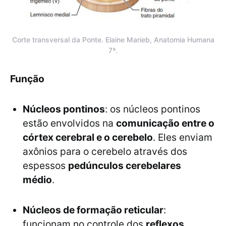
Corte transversal da Ponte. Elaine Marieb, Anatomia Humana
7ª.
Função
Núcleos pontinos
: os núcleos pontinos
estão envolvidos na
comunicação entre o
córtex cerebral e o cerebelo
. Eles enviam
axônios para o cerebelo através dos
espessos
pedúnculos cerebelares
médio
.
Núcleos de formação reticular
:
funcionam no controle dos
reflexos