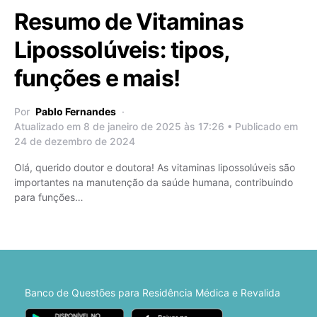
Resumo de Vitaminas
Lipossolúveis: tipos,
funções e mais!
Por
Pablo Fernandes
Atualizado em 8 de janeiro de 2025 às 17:26 • Publicado em
24 de dezembro de 2024
Olá, querido doutor e doutora! As vitaminas lipossolúveis são
importantes na manutenção da saúde humana, contribuindo
para funções…
Banco de Questões para Residência Médica e Revalida