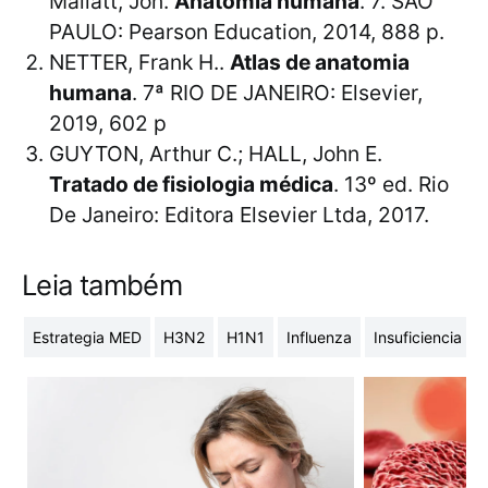
Mallatt, Jon.
Anatomia humana
. 7. SÃO
PAULO: Pearson Education, 2014, 888 p.
NETTER, Frank H..
Atlas de anatomia
humana
. 7ª RIO DE JANEIRO: Elsevier,
2019, 602 p
GUYTON, Arthur C.; HALL, John E.
Tratado de fisiologia médica
. 13º ed. Rio
De Janeiro: Editora Elsevier Ltda, 2017.
Leia também
Estrategia MED
H3N2
H1N1
Influenza
Insuficiencia ren