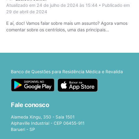
Atualizado em 24 de julho de 2024 às 15:44 • Publicado em
29 de abril de 2024
E aí, doc! Vamos falar sobre mais um assunto? Agora vamos
comentar sobre os centríolos, uma das principais…
Banco de Questões para Residência Médica e Revalida
Fale conosco
Alameda Xingu, 350 - Sala 1501
Alphaville Industrial - CEP 06455-911
Barueri - SP