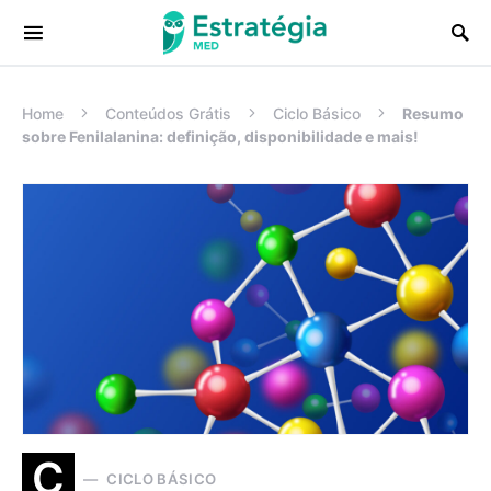
Procurar:
Home
Conteúdos Grátis
Ciclo Básico
Resumo
sobre Fenilalanina: definição, disponibilidade e mais!
C
CICLO BÁSICO