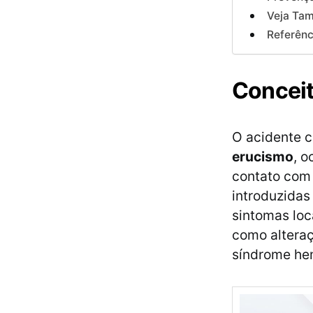
Veja Ta
Referênc
Conceit
O acidente 
erucismo
, 
contato com 
introduzida
sintomas loc
como altera
síndrome he