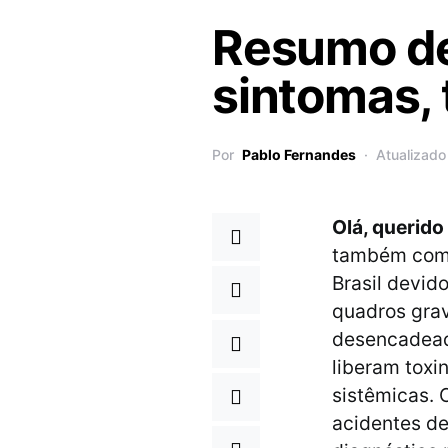
Resumo de
sintomas, 
Por
Pablo Fernandes
Atualizado
Olá, querido
também como
Brasil devid
quadros gra
desencadeado
liberam tox
sistêmicas. 
acidentes d