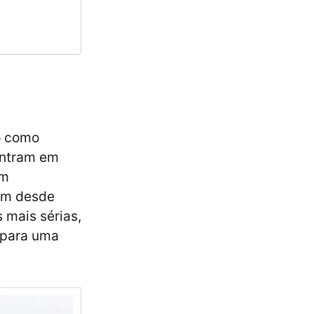
o como
entram em
em
iam desde
 mais sérias,
 para uma