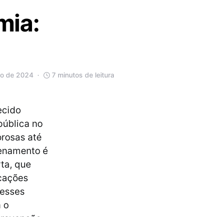
mia:
ro de 2024
7 minutos de leitura
ecido
pública no
orosas até
nenamento é
ta, que
cações
 esses
 o