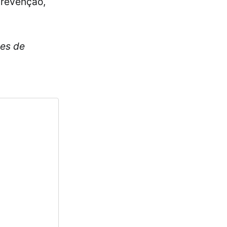
prevenção,
les de