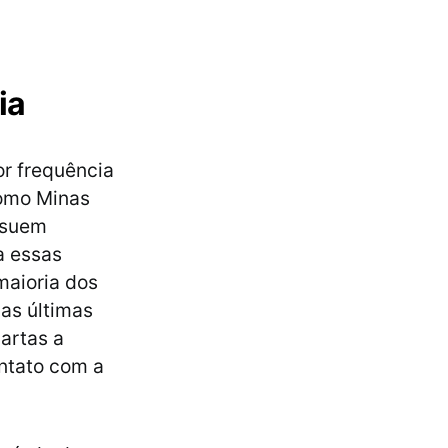
ia
or frequência
como Minas
ssuem
a essas
maioria dos
as últimas
gartas a
ntato com a