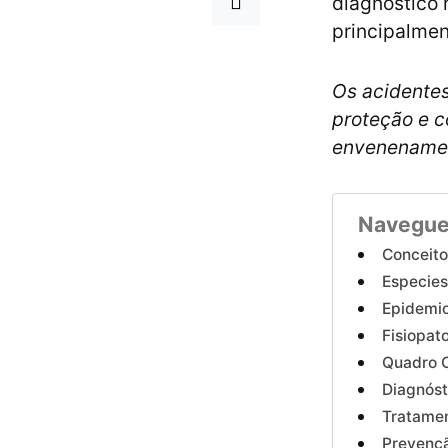
diagnóstico 
principalme
Os acidente
proteção e c
envenenamen
Navegue
Conceito
Especies
Epidemio
Fisiopat
Quadro C
Diagnóst
Tratamen
Prevenç