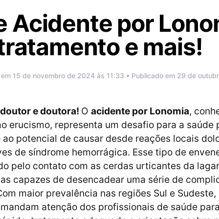
 Acidente por Lono
tratamento e mais!
 em 15 de novembro de 2024 às 11:33 • Publicado em 29 de outub
 doutor e doutora!
O
acidente por Lonomia
, conh
 erucismo, representa um desafio para a saúde 
o ao potencial de causar desde reações locais dol
ves de síndrome hemorrágica. Esse tipo de enve
 pelo contato com as cerdas urticantes da lagar
inas capazes de desencadear uma série de compli
Com maior prevalência nas regiões Sul e Sudeste,
emandam atenção dos profissionais de saúde para