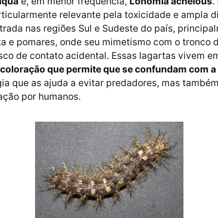
iqua
e, em menor frequência,
Lonomia achelous
.
rticularmente relevante pela toxicidade e ampla di
rada nas regiões Sul e Sudeste do país, princip
ta e pomares, onde seu mimetismo com o tronco d
sco de contato acidental. Essas lagartas vivem e
coloração que permite que se confundam com a
ia que as ajuda a evitar predadores, mas também 
cação por humanos.