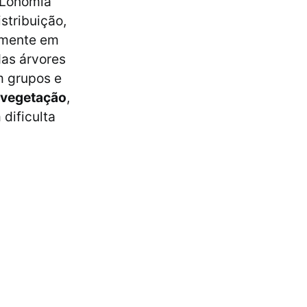
 Lonomia
stribuição,
almente em
as árvores
m grupos e
 vegetação
,
dificulta