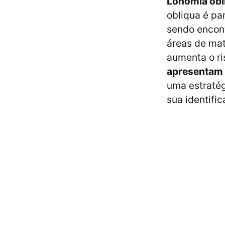
Lonomia obl
obliqua é pa
sendo encont
áreas de ma
aumenta o ri
apresentam 
uma estratég
sua identifi