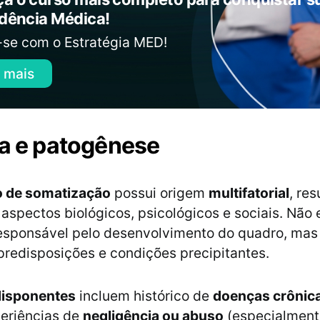
idência Médica!
-se com o Estratégia MED!
 mais
ia e patogênese
o de somatização
possui origem
multifatorial
, re
 aspectos biológicos, psicológicos e sociais. Não 
responsável pelo desenvolvimento do quadro, ma
predisposições e condições precipitantes.
disponentes
incluem histórico de
doenças crônic
periências de
negligência ou abuso
(especialmente