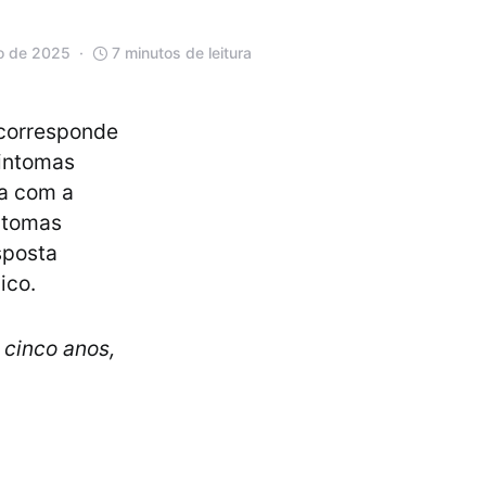
o de 2025
7 minutos de leitura
corresponde
sintomas
a com a
ntomas
sposta
ico.
cinco anos,