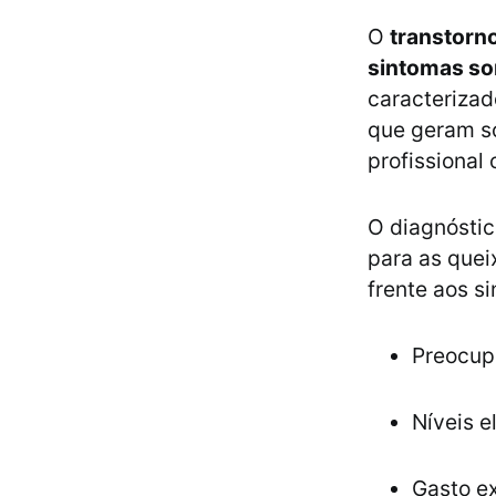
O
transtorn
sintomas so
caracteriza
que geram so
profissional 
O diagnóstic
para as quei
frente aos s
Preocup
Níveis e
Gasto e