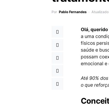
Por
Pablo Fernandes
Atualizad
Olá, querido
a uma condiç
físicos per
saúde e bus
possam coexi
emocional e 
Até 90% dos
o que reforça
Concei