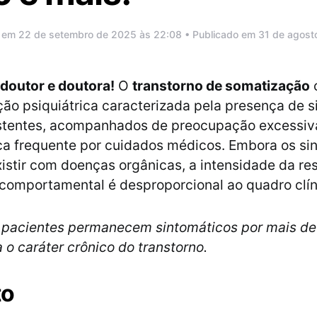
o em 22 de setembro de 2025 às 22:08 • Publicado em 31 de agost
 doutor e doutora!
O
transtorno de somatização
ão psiquiátrica caracterizada pela presença de 
sistentes, acompanhados de preocupação excessiv
ca frequente por cuidados médicos. Embora os si
stir com doenças orgânicas, a intensidade da re
comportamental é desproporcional ao quadro clín
 pacientes permanecem sintomáticos por mais de 
 o caráter crônico do transtorno.
to