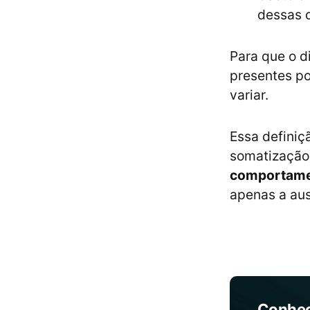
dessas 
Para que o d
presentes p
variar.
Essa definiç
somatização,
comportamen
apenas a aus
Conheç