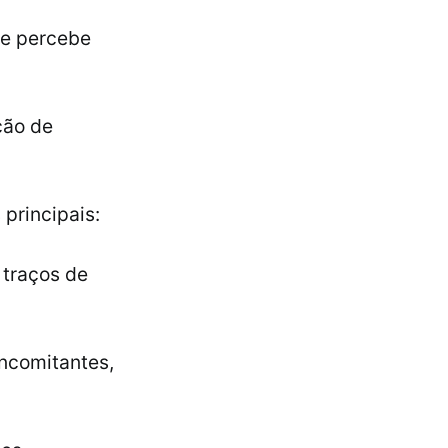
se percebe
ção de
principais:
 traços de
ncomitantes,