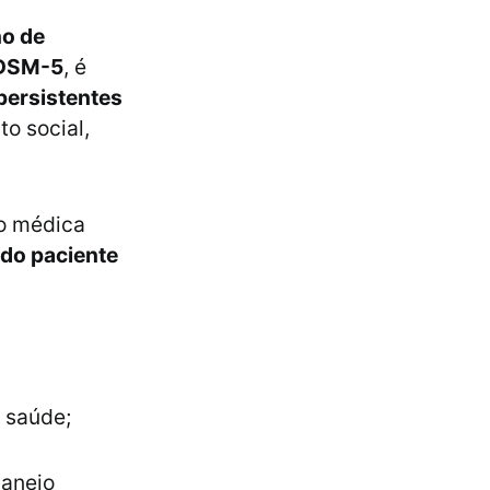
no de
DSM-5
, é
persistentes
o social,
ão médica
 do paciente
 saúde;
manejo