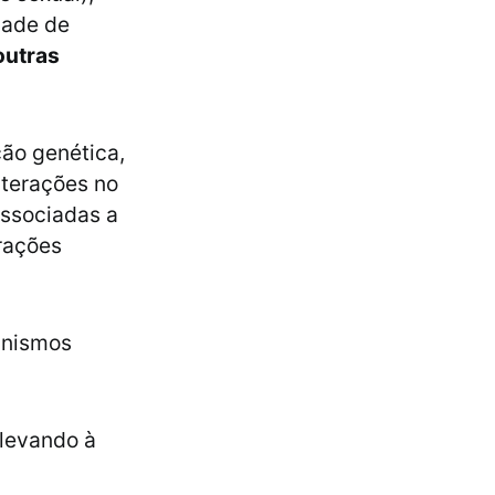
dade de
outras
ção genética,
lterações no
associadas a
erações
anismos
 levando à