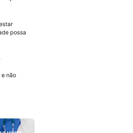
estar
dade possa
o
, e não
ua vaga