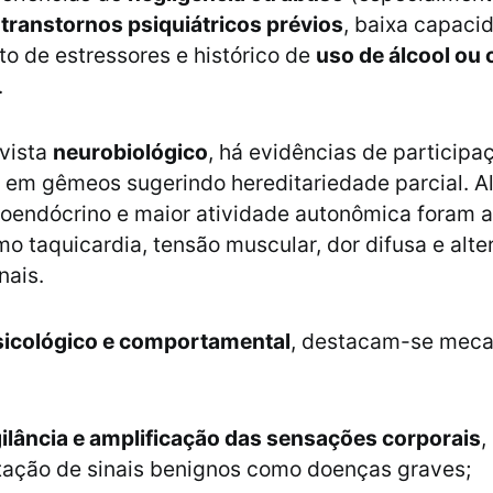
e
transtornos psiquiátricos prévios
, baixa capaci
o de estressores e histórico de
uso de álcool ou 
.
vista
neurobiológico
, há evidências de participa
em gêmeos sugerindo hereditariedade parcial. A
oendócrino e maior atividade autonômica foram 
o taquicardia, tensão muscular, dor difusa e alt
nais.
sicológico e comportamental
, destacam-se mec
ilância e amplificação das sensações corporais
,
etação de sinais benignos como doenças graves;