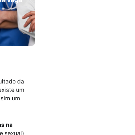
sultado da
existe um
s sim um
as na
 sexual),