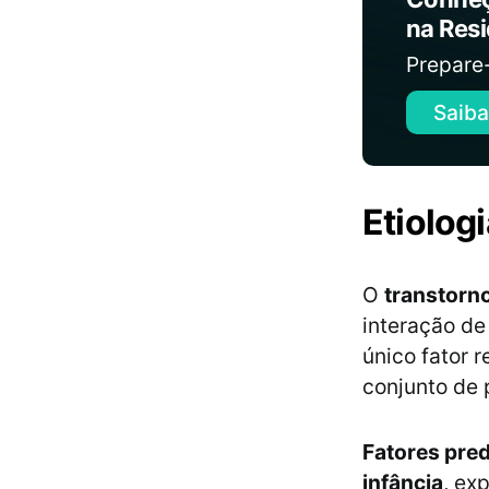
na Res
Prepare
Saiba
Etiolog
O
transtorn
interação de
único fator 
conjunto de 
Fatores pre
infância
, ex