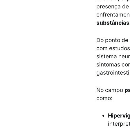
presença d
enfrentament
substâncias
Do ponto de 
com estudos 
sistema neur
sintomas com
gastrointesti
No campo
p
como:
Hipervig
interpr