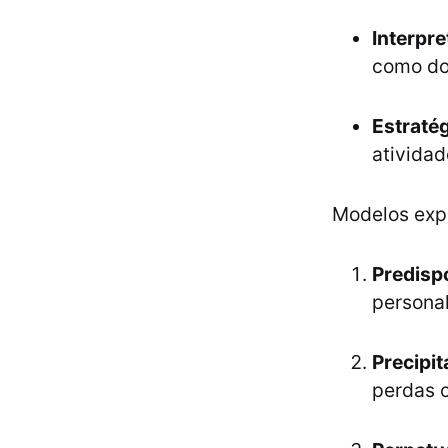
Interpre
como do
Estraté
atividad
Modelos expl
Predisp
personal
Precipi
perdas o