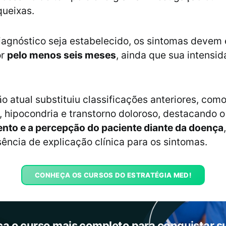
queixas.
iagnóstico seja estabelecido, os sintomas devem 
or
pelo menos seis meses
, ainda que sua intensi
ão atual substituiu classificações anteriores, com
 hipocondria e transtorno doloroso, destacando o
to e a percepção do paciente diante da doença
ência de explicação clínica para os sintomas.
CONHEÇA OS CURSOS DO ESTRATÉGIA MED!
a o curso mais completo para conquistar s